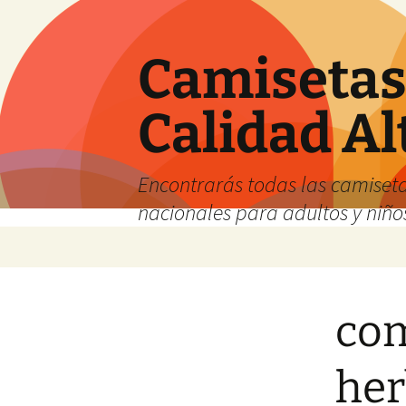
Camisetas 
Calidad Al
Encontrarás todas las camiseta
nacionales para adultos y niños
Saltar
al
contenido
com
her