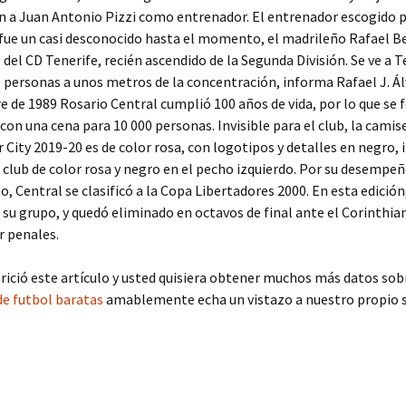
 a Juan Antonio Pizzi como entrenador. El entrenador escogido pa
 fue un casi desconocido hasta el momento, el madrileño Rafael B
del CD Tenerife, recién ascendido de la Segunda División. Se ve a T
s personas a unos metros de la concentración, informa Rafael J. Ál
e de 1989 Rosario Central cumplió 100 años de vida, por lo que se f
con una cena para 10 000 personas. Invisible para el club, la camis
r City 2019-20 es de color rosa, con logotipos y detalles en negro, 
l club de color rosa y negro en el pecho izquierdo. Por su desempeñ
 Central se clasificó a la Copa Libertadores 2000. En esta edición,
su grupo, y quedó eliminado en octavos de final ante el Corinthian
r penales.
arició este artículo y usted quisiera obtener muchos más datos sob
de futbol baratas
amablemente echa un vistazo a nuestro propio s