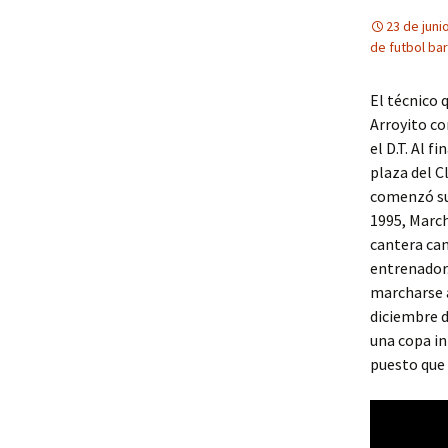
23 de juni
de futbol bar
El técnico 
Arroyito co
el D.T. Al 
plaza del C
comenzó su 
1995, March
cantera can
entrenador.
marcharse a
diciembre d
una copa in
puesto que 