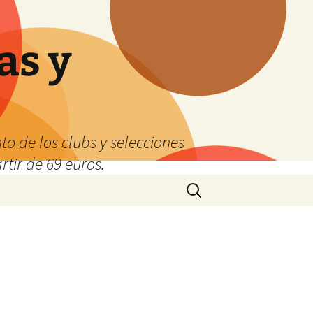
as y
o de los clubs y selecciones
tir de 69 euros.
Buscar: