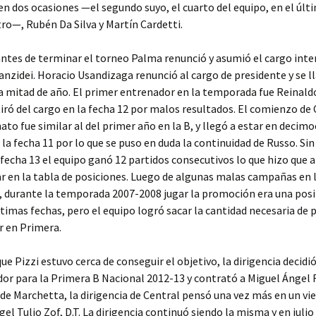
en dos ocasiones —el segundo suyo, el cuarto del equipo, en el úl
ro—, Rubén Da Silva y Martín Cardetti.
antes de terminar el torneo Palma renunció y asumió el cargo int
nzidei. Horacio Usandizaga renunció al cargo de presidente y se l
a mitad de año. El primer entrenador en la temporada fue Reinald
tiró del cargo en la fecha 12 por malos resultados. El comienzo de
to fue similar al del primer año en la B, y llegó a estar en decim
 la fecha 11 por lo que se puso en duda la continuidad de Russo. S
a fecha 13 el equipo ganó 12 partidos consecutivos lo que hizo que a
r en la tabla de posiciones. Luego de algunas malas campañas en 
, durante la temporada 2007-2008 jugar la promoción era una posi
ltimas fechas, pero el equipo logró sacar la cantidad necesaria de
 en Primera.
que Pizzi estuvo cerca de conseguir el objetivo, la dirigencia decid
or para la Primera B Nacional 2012-13 y contrató a Miguel Ángel 
 de Marchetta, la dirigencia de Central pensó una vez más en un vi
gel Tulio Zof, D.T. La dirigencia continuó siendo la misma y en julio