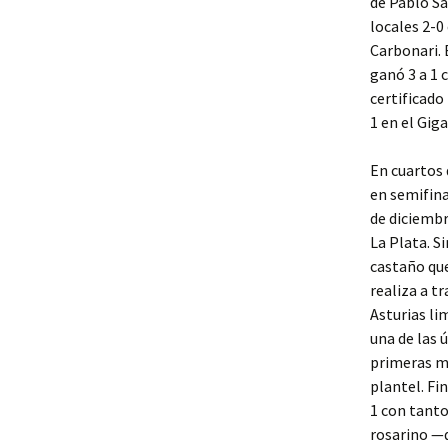
de Pablo Sá
locales 2-0
Carbonari. 
ganó 3 a 1 
certificado
1 en el Gig
En cuartos 
en semifina
de diciembr
La Plata. Si
castaño que
realiza a tr
Asturias li
una de las 
primeras me
plantel. Fi
1 con tanto
rosarino —