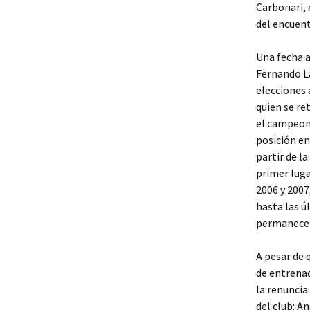
Carbonari, 
del encuent
Una fecha 
Fernando La
elecciones 
quien se re
el campeona
posición en
partir de l
primer luga
2006 y 2007
hasta las ú
permanecer
A pesar de 
de entrenad
la renuncia
del club: An