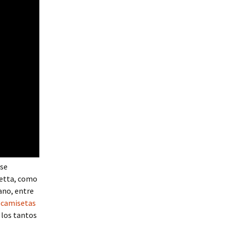
 se
hetta, como
ano, entre
,
camisetas
 los tantos