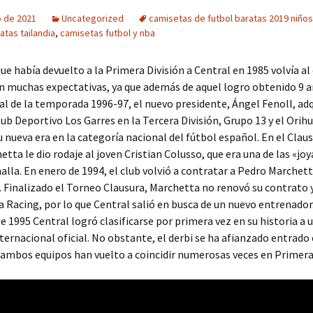
o de 2021
Uncategorized
camisetas de futbol baratas 2019 niños
atas tailandia
,
camisetas futbol y nba
que había devuelto a la Primera División a Central en 1985 volvía al
n muchas expectativas, ya que además de aquel logro obtenido 9 a
final de la temporada 1996-97, el nuevo presidente, Ángel Fenoll, adq
lub Deportivo Los Garres en la Tercera División, Grupo 13 y el Orih
nueva era en la categoría nacional del fútbol español. En el Clau
etta le dio rodaje al joven Cristian Colusso, que era una de las «joy
alla. En enero de 1994, el club volvió a contratar a Pedro Marche
 Finalizado el Torneo Clausura, Marchetta no renovó su contrato y
 Racing, por lo que Central salió en busca de un nuevo entrenador.
e 1995 Central logró clasificarse por primera vez en su historia a u
ternacional oficial. No obstante, el derbi se ha afianzado entrado e
ambos equipos han vuelto a coincidir numerosas veces en Primera 