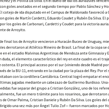
nchez y el Polilla Da Silva. En el duelo de ida los auriazules venci
 con goles anotados en el segundo tiempo por Pablo Sánchez y Ho
El cotejo de ida disputado en el Campus de Maldonado favoreció a 
con goles de Martín Cardetti, Eduardo Coudet y Rubén Da Silva. El p
 por los goles de Carbonari, Cardetti y Coudet para la victoria auria
ante de Arroyito.
de final los de Arroyito vencieron a Huracán Buceo de Uruguay, mi
les derrotaron al Atlético Mineiro de Brasil. La final de la copa se 
e en el estadio Malvinas Argentinas de Mendoza ante Gimnasia y 
n duda, el elemento característico del rey en este cuadro es el traje
 ostenta. El principal acceso por el sur (viniendo desde Madrid por 
avés de la BU-11, entrando en la ciudad por la plaza del Rey. Por el 
mitaban con la cordillera Cantábrica. Central logró empatar el en
últimas jugadas mediante un cabezazo de Guillermo Burdisso. Una 
didas fue separar del grupo a Cristian González, uno de los refer
nalmente, fue un mero trámite para los rosarinos, que derrotaron a
s de Omar Palma, Cristian Daniele y Rubén Da Silva. Los goles del
dirigido una vez más por Ángel Tulio Zof— fueron marcados por H