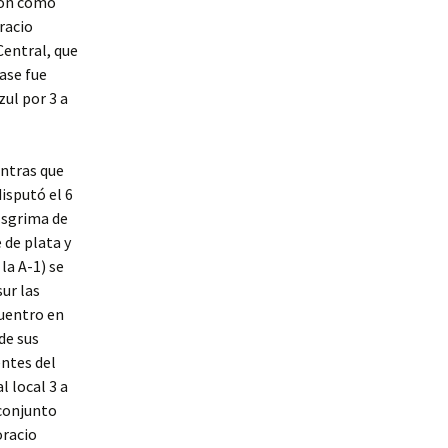
eron como
racio
Central, que
ase fue
zul por 3 a
entras que
disputó el 6
Esgrima de
 de plata y
la A-1) se
sur las
cuentro en
de sus
entes del
l local 3 a
 conjunto
oracio