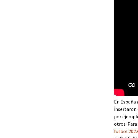
En España a
insertaron 
por ejemplo
otros. Para
futbol 202