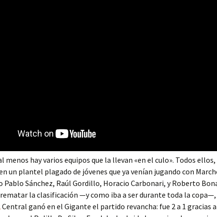
l menos hay varios equipos que la llevan «en el culo». Todos ellos,
en un plantel plagado de jóvenes que ya venían jugando con Marc
 Pablo Sánchez, Raúl Gordillo, Horacio Carbonari, y Roberto Bon
 rematar la clasificación —y como iba a ser durante toda la copa—
2
Central ganó en el Gigante el partido revancha: fue 2 a 1 gracias a