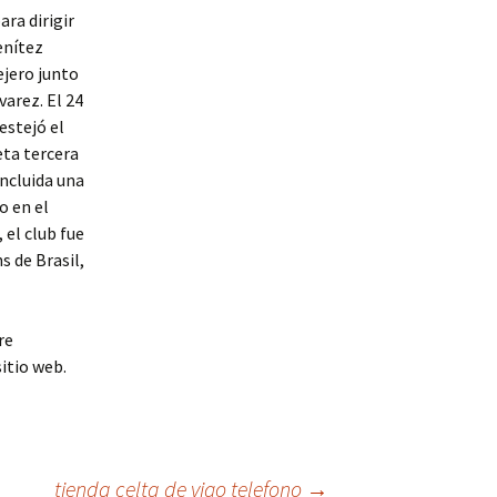
ra dirigir
enítez
ejero junto
varez. El 24
estejó el
eta tercera
incluida una
o en el
 el club fue
s de Brasil,
re
itio web.
tienda celta de vigo telefono
→