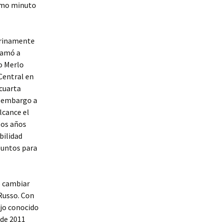
timo minuto
erinamente
lamó a
o Merlo
 Central en
ocuarta
in embargo a
lcance el
los años
bilidad
 puntos para
ió cambiar
Russo. Con
ejo conocido
 de 2011