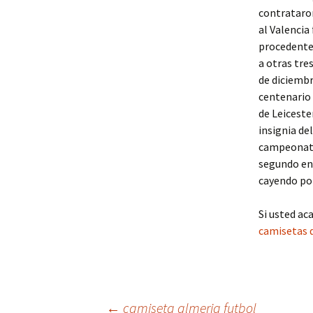
contrataron
al Valencia
procedente 
a otras tre
de diciembr
centenario 
de Leiceste
insignia de
campeonato,
segundo en 
cayendo po
Si usted ac
camisetas 
←
camiseta almeria futbol