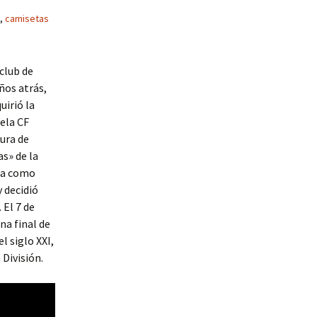
,
camisetas
 club de
ños atrás,
uirió la
uela CF
sura de
as» de la
tta como
 decidió
 El 7 de
na final de
l siglo XXI,
División.