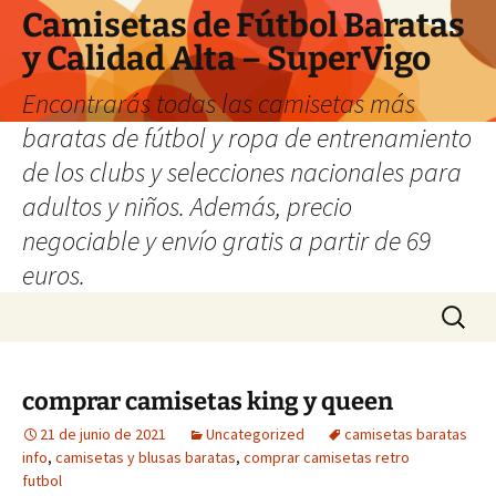
Camisetas de Fútbol Baratas
y Calidad Alta – SuperVigo
Encontrarás todas las camisetas más
baratas de fútbol y ropa de entrenamiento
de los clubs y selecciones nacionales para
adultos y niños. Además, precio
negociable y envío gratis a partir de 69
euros.
Saltar
Buscar:
al
contenido
comprar camisetas king y queen
21 de junio de 2021
Uncategorized
camisetas baratas
info
,
camisetas y blusas baratas
,
comprar camisetas retro
futbol