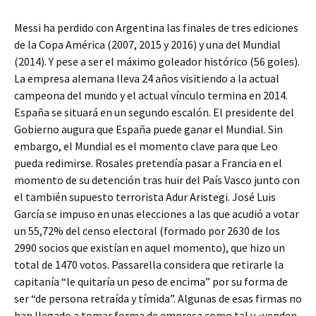
Messi ha perdido con Argentina las finales de tres ediciones
de la Copa América (2007, 2015 y 2016) y una del Mundial
(2014). Y pese a ser el máximo goleador histórico (56 goles).
La empresa alemana lleva 24 años visitiendo a la actual
campeona del mundo y el actual vínculo termina en 2014.
España se situará en un segundo escalón. El presidente del
Gobierno augura que España puede ganar el Mundial. Sin
embargo, el Mundial es el momento clave para que Leo
pueda redimirse. Rosales pretendía pasar a Francia en el
momento de su detención tras huir del País Vasco junto con
el también supuesto terrorista Adur Aristegi. José Luis
García se impuso en unas elecciones a las que acudió a votar
un 55,72% del censo electoral (formado por 2630 de los
2990 socios que existían en aquel momento), que hizo un
total de 1470 votos. Passarella considera que retirarle la
capitanía “le quitaría un peso de encima” por su forma de
ser “de persona retraída y tímida”. Algunas de esas firmas no
han llegado a tomar forma de empresa como tal y «venden