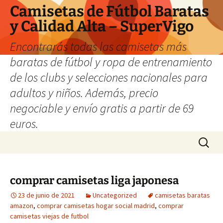
Camisetas de Fútbol Baratas
y Calidad Alta – SuperVigo
Encontrarás todas las camisetas más
baratas de fútbol y ropa de entrenamiento
de los clubs y selecciones nacionales para
adultos y niños. Además, precio
negociable y envío gratis a partir de 69
euros.
Saltar
Buscar:
al
contenido
comprar camisetas liga japonesa
23 de junio de 2021
Uncategorized
camisetas baratas
amazon
,
comprar camisetas hogar social madrid
,
comprar
camisetas viejas de futbol