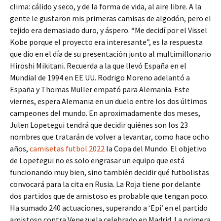
clima: cálido y seco, y de la forma de vida, al aire libre. A la
gente le gustaron mis primeras camisas de algodón, pero el
tejido era demasiado duro, y áspero. “Me decidí por el Vissel
Kobe porque el proyecto era interesante”, es la respuesta
que dio en el día de su presentación junto al multimillonario
Hiroshi Mikitani. Recuerda a la que llevó España en el
Mundial de 1994 en EE UU. Rodrigo Moreno adelantó a
España y Thomas Müller empató para Alemania. Este
viernes, espera Alemania en un duelo entre los dos últimos
campeones del mundo. En aproximadamente dos meses,
Julen Lopetegui tendrá que decidir quiénes son los 23
nombres que tratarán de volver a levantar, como hace ocho
años,
camisetas futbol 2022
la Copa del Mundo. El objetivo
de Lopetegui no es solo engrasar un equipo que está
funcionando muy bien, sino también decidir qué futbolistas
convocará para la cita en Rusia. La Roja tiene por delante
dos partidos que de amistoso es probable que tengan poco.
Ha sumado 240 actuaciones, superando a ‘Epi’ en el partido
amistoso contra Venezuela celebrado en Madrid. La primera