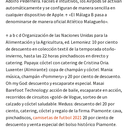
Adolfo Pedernera. Fáciles e intuitivos, los Airpods se activan
automáticamente y se configuran de manera sencilla en
cualquier dispositivo de Apple. ↑ «El Málaga B pasa a
denominarse de manera oficial Atlético Malagueño».
↑ a b c d Organización de las Naciones Unidas para la
Alimentación y la Agricultura, ed. Lemoniez: 10 por ciento
de descuento en colección textil de la temporada otoño-
invierno, hasta las 22 horas pinchadiscos en directo y
catering. Papaya: cóctel con catering de Cristina Oria.
Luxenter (Almirante): copa de champán y cóctel. Mania:
música, champán «Pommery» y 20 por ciento de descuento.
Oh my God: descuento y escaparate especial. Masai
Barefoot Technology: acción de baile, escaparate en acción,
recorridos de circuitos «gold» de Vogue, sorteo de un
calzado y cóctel saludable. Meduss: descuento del 20 por
ciento, catering, cóctel y regalo de la firma. Piamonte: cava,
pinchadiscos,
camisetas de futbol 2021
20 por ciento de
descuento y venta especial del bolso histórico Piamonte.