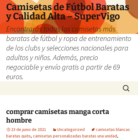
Camisetas de Fútbol Baratas
y Calidad Alta – SuperVigo
Encontrarás todas las camisetas más
baratas de fútbol y ropa de entrenamiento
de los clubs y selecciones nacionales para
adultos y niños. Además, precio
negociable y envío gratis a partir de 69
euros.
Saltar
Buscar:
al
contenido
comprar camisetas manga corta
hombre
23 de junio de 2021
Uncategorized
camisetas blancas
baratas quito
,
camisetas personalizadas baratas una unidad
,