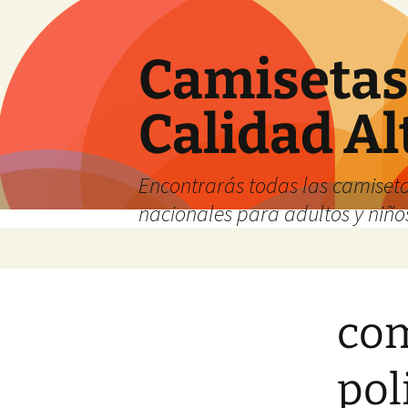
Camisetas 
Calidad Al
Encontrarás todas las camiseta
nacionales para adultos y niños
Saltar
al
contenido
com
pol