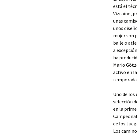
está el téc
Vizcaíno, p
unas camise
unos diseño
mujer son p
baile o atl
a excepción
ha producid
Mario Götze
activo en l
temporadas
Uno de los 
selección 
en la prime
Campeonato
de los Jueg
Los caminos