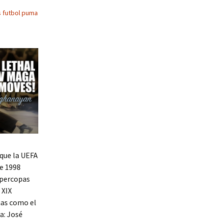
 futbol puma
 que la UEFA
de 1998
Supercopas
 XIX
nas como el
a: José