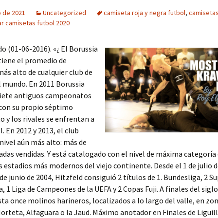
o de 2021
Uncategorized
camiseta roja y negra futbol
,
camisetas
r camisetas futbol 2020
 (01-06-2016). «¿ El Borussia
iene el promedio de
más alto de cualquier club de
l mundo. En 2011 Borussia
 siete antiguos campeonatos
 con su propio séptimo
y los rivales se enfrentan a
. En 2012 y 2013, el club
nivel aún más alto: más de
adas vendidas. Y está catalogado con el nivel de máxima categoría
s estadios más modernos del viejo continente. Desde el 1 de julio 
 de junio de 2004, Hitzfeld consiguió 2 títulos de 1. Bundesliga, 2 
, 1 Liga de Campeones de la UEFA y 2 Copas Fuji. A finales del siglo
sta once molinos harineros, localizados a lo largo del valle, en zo
Horteta, Alfaguara o la Jaud. Máximo anotador en Finales de Liguill