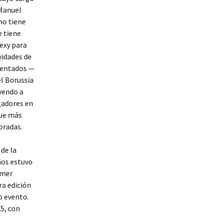
 Manuel
 no tiene
e tiene
exy para
vidades de
esentados —
el Borussia
yendo a
gadores en
que más
oradas.
de la
ños estuvo
imer
ra edición
o evento.
5, con