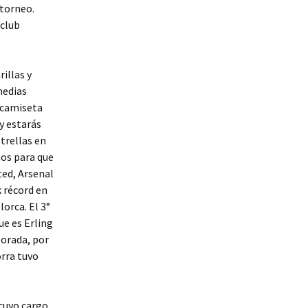
 torneo.
 club
illas y
medias
a camiseta
 y estarás
trellas en
ños para que
ted, Arsenal
k récord en
lorca. El 3°
ue es Erling
orada, por
orra tuvo
cuyo cargo