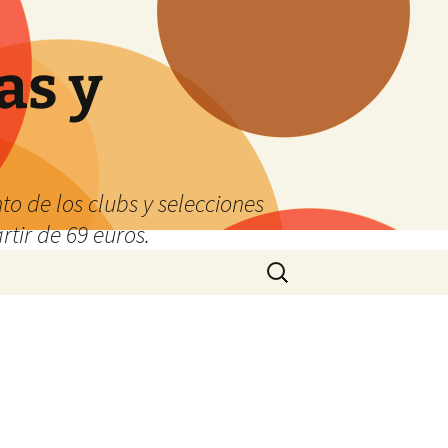
as y
o de los clubs y selecciones
tir de 69 euros.
Buscar: