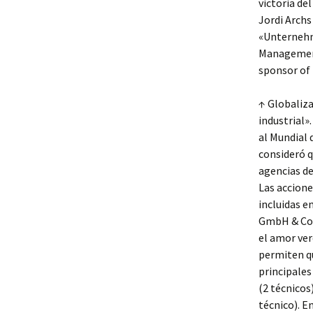
victoria de
Jordi Archs
«Unternehme
Management
sponsor of
↑ Globaliza
industrial»
al Mundial 
consideró q
agencias de
Las accione
incluidas 
GmbH & Co 
el amor ver
permiten qu
principales
(2 técnicos)
técnico). E