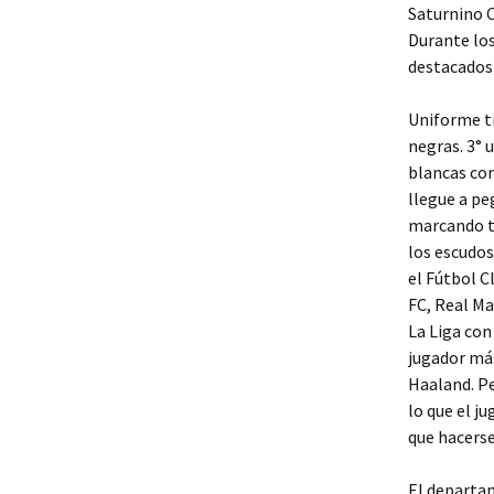
Saturnino C
Durante los
destacados 
Uniforme ti
negras. 3° 
blancas con
llegue a pe
marcando te
los escudos
el Fútbol C
FC, Real Ma
La Liga con
jugador más
Haaland. P
lo que el j
que hacerse
El departa