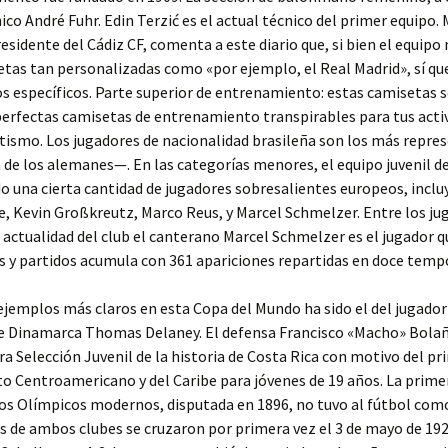
nico André Fuhr. Edin Terzić es el actual técnico del primer equipo.
residente del Cádiz CF, comenta a este diario que, si bien el equipo
tas tan personalizadas como «por ejemplo, el Real Madrid», sí qu
s específicos. Parte superior de entrenamiento: estas camisetas s
erfectas camisetas de entrenamiento transpirables para tus acti
etismo. Los jugadores de nacionalidad brasileña son los más repr
 de los alemanes—. En las categorías menores, el equipo juvenil d
o una cierta cantidad de jugadores sobresalientes europeos, inclu
, Kevin Großkreutz, Marco Reus, y Marcel Schmelzer. Entre los ju
a actualidad del club el canterano Marcel Schmelzer es el jugador 
 y partidos acumula con 361 apariciones repartidas en doce temp
ejemplos más claros en esta Copa del Mundo ha sido el del jugador 
de Dinamarca Thomas Delaney. El defensa Francisco «Macho» Bola
ra Selección Juvenil de la historia de Costa Rica con motivo del pr
 Centroamericano y del Caribe para jóvenes de 19 años. La prime
os Olímpicos modernos, disputada en 1896, no tuvo al fútbol com
 de ambos clubes se cruzaron por primera vez el 3 de mayo de 192