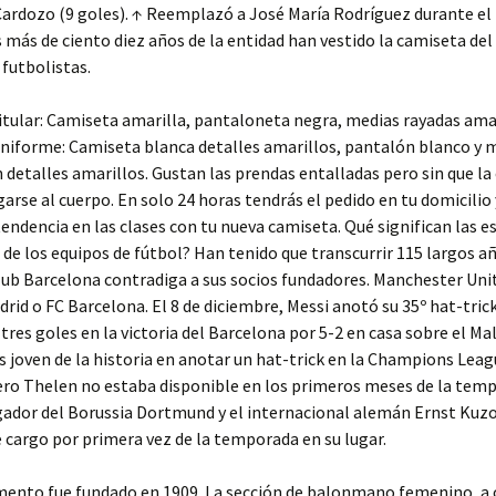
ardozo (9 goles). ↑ Reemplazó a José María Rodríguez durante el
 más de ciento diez años de la entidad han vestido la camiseta del
futbolistas.
tular: Camiseta amarilla, pantaloneta negra, medias rayadas amar
uniforme: Camiseta blanca detalles amarillos, pantalón blanco y 
 detalles amarillos. Gustan las prendas entalladas pero sin que l
garse al cuerpo. En solo 24 horas tendrás el pedido en tu domicilio
ndencia en las clases con tu nueva camiseta. Qué significan las es
 de los equipos de fútbol? Han tenido que transcurrir 115 largos a
lub Barcelona contradiga a sus socios fundadores. Manchester Uni
drid o FC Barcelona. El 8 de diciembre, Messi anotó su 35º hat-tric
 tres goles en la victoria del Barcelona por 5-2 en casa sobre el Mal
 joven de la historia en anotar un hat-trick en la Champions Leag
ero Thelen no estaba disponible en los primeros meses de la temp
ugador del Borussia Dortmund y el internacional alemán Ernst Kuz
 cargo por primera vez de la temporada en su lugar.
mento fue fundado en 1909. La sección de balonmano femenino, a 