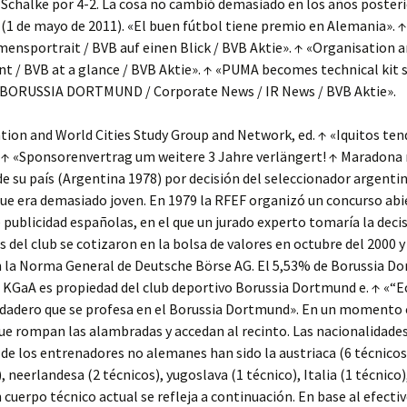
l Schalke por 4-2. La cosa no cambió demasiado en los años posteri
 (1 de mayo de 2011). «El buen fútbol tiene premio en Alemania». ↑
nsportrait / BVB auf einen Blick / BVB Aktie». ↑ «Organisation 
 / BVB at a glance / BVB Aktie». ↑ «PUMA becomes technical kit s
 BORUSSIA DORTMUND / Corporate News / IR News / BVB Aktie».
tion and World Cities Study Group and Network, ed. ↑ «Iquitos ten
. ↑ «Sponsorenvertrag um weitere 3 Jahre verlängert! ↑ Maradona 
de su país (Argentina 1978) por decisión del seleccionador argenti
ue era demasiado joven. En 1979 la RFEF organizó un concurso abie
 publicidad españolas, en el que un jurado experto tomaría la decis
s del club se cotizaron en la bolsa de valores en octubre del 2000 
en la Norma General de Deutsche Börse AG. El 5,53% de Borussia D
KGaA es propiedad del club deportivo Borussia Dortmund e. ↑ «“Ec
dadero que se profesa en el Borussia Dortmund». En un momento c
e rompan las alambradas y accedan al recinto. Las nacionalidade
 de los entrenadores no alemanes han sido la austriaca (6 técnico
, neerlandesa (2 técnicos), yugoslava (1 técnico), Italia (1 técnico),
n cuerpo técnico actual se refleja a continuación. En base al efecti