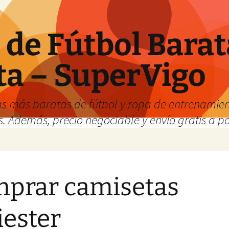
de Fútbol Barat
ta – SuperVigo
s más baratas de fútbol y ropa de entrenamient
. Además, precio negociable y envío gratis a par
prar camisetas
iester