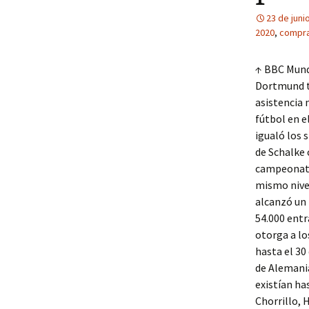
23 de juni
2020
,
compra
↑ BBC Mundo
Dortmund t
asistencia 
fútbol en e
igualó los
de Schalke
campeonato 
mismo nivel
alcanzó un 
54.000 entr
otorga a lo
hasta el 30
de Alemania
existían ha
Chorrillo, 