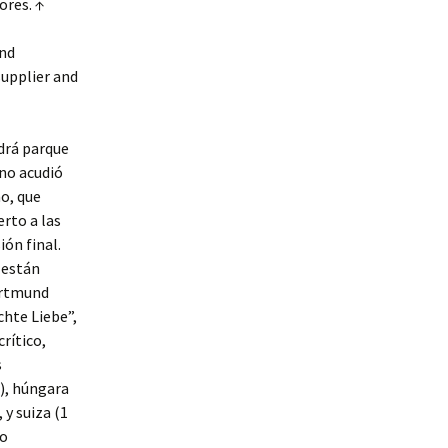
ores. ↑
and
upplier and
drá parque
no acudió
no, que
rto a las
ión final.
y están
ortmund
hte Liebe”,
rítico,
s
s), húngara
 y suiza (1
vo