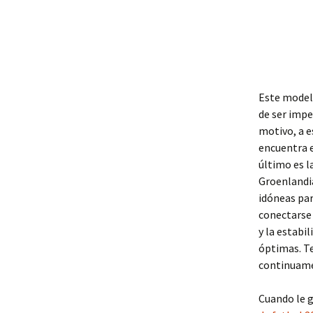
Este modelo
de ser impe
motivo, a e
encuentra e
último es l
Groenlandia
idóneas par
conectarse a
y la estabi
óptimas. T
continuamen
Cuando le g