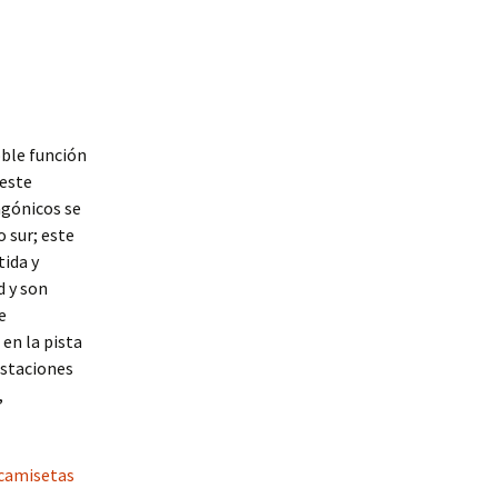
oble función
 este
agónicos se
 sur; este
tida y
d y son
e
 en la pista
estaciones
,
camisetas