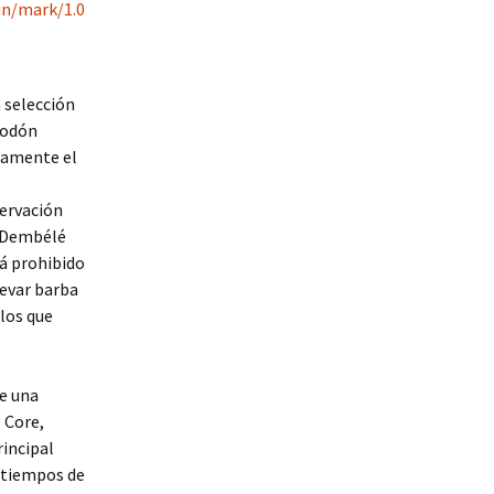
 selección
lgodón
ctamente el
servación
e Dembélé
tá prohibido
levar barba
llos que
de una
 Core,
rincipal
n tiempos de