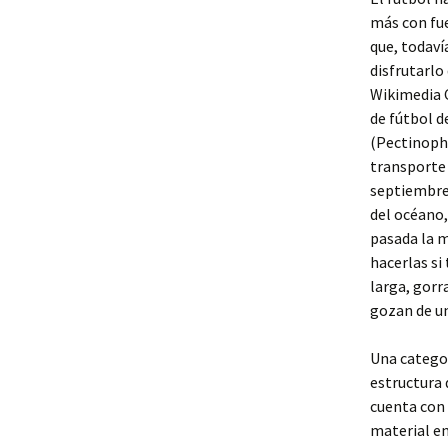
más con fue
que, todav
disfrutarlo
Wikimedia 
de fútbol d
(Pectinopho
transporte 
septiembre 
del océano,
pasada la m
hacerlas si
larga, gorr
gozan de u
Una categor
estructura 
cuenta con 
material en