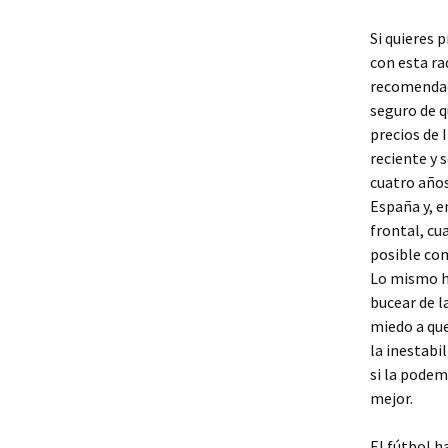
Si quieres 
con esta ra
recomendad
seguro de q
precios de 
reciente y 
cuatro años
España y, e
frontal, cu
posible com
Lo mismo ha
bucear de l
miedo a que
la inestabi
si la podem
mejor.
El fútbol h