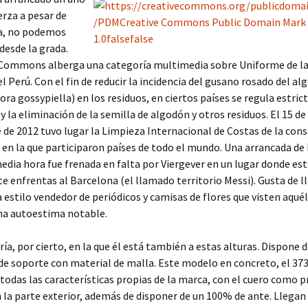
rza a pesar de
ía, no podemos
 desde la grada.
Commons alberga una categoría multimedia sobre Uniforme de la
el Perú. Con el fin de reducir la incidencia del gusano rosado del a
ra gossypiella) en los residuos, en ciertos países se regula estri
y la eliminación de la semilla de algodón y otros residuos. El 15 de
de 2012 tuvo lugar la Limpieza Internacional de Costas de la con
 en la que participaron países de todo el mundo. Una arrancada d
edia hora fue frenada en falta por Viergever en un lugar donde es
 te enfrentas al Barcelona (el llamado territorio Messi). Gusta de l
a estilo vendedor de periódicos y camisas de flores que visten aqué
na autoestima notable.
ía, por cierto, en la que él está también a estas alturas. Dispone 
de soporte con material de malla. Este modelo en concreto, el 373
todas las características propias de la marca, con el cuero como p
 la parte exterior, además de disponer de un 100% de ante. Llega