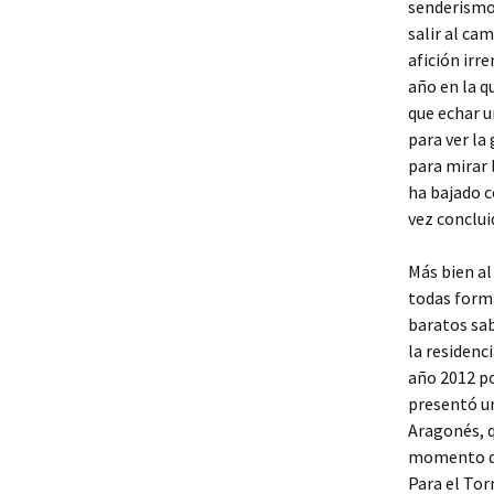
senderismo,
salir al ca
afición irr
año en la q
que echar u
para ver la
para mirar 
ha bajado c
vez conclui
Más bien al
todas forma
baratos sab
la residenc
año 2012 po
presentó un
Aragonés, q
momento de 
Para el To