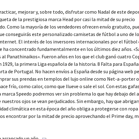
practicar, mejorar y, sobre todo, disfrutar como Nadal de este depo
queta de la prestigiosa marca Head por casi la mitad de su precio
o. Como la mayoría de los vendedores ofrecen envío gratuito, pu
ue conseguirás este personalizado camisetas de fútbol a uno de l
Internet. El interés de los inversores internacionales por el fútbol
se ha concentrado fundamentalmente en los últimos diez años. «Sa
 al Panathinaikos». Fueron años en los que el club ganó cuatro Co
n 1929, la primera Liga española de la historia. 8 Falta para España
arta de Portugal. No hacen envíos a España desde su página web pe
prar sus prendas en templos del lujo online como Net-a-porter o
ce frío, como calor, como que llueve o sale el sol. Con estas gafa
a marca Speedo podremos ver sin problema lo que hay debajo del a
 nuestros ojos se vean perjudicados. Sin embargo, hay que abrigar
lidad climática en esta época del año obliga a protegerse con ropa 
os encontrar por la mitad de precio aprovechando el Prime day, m
a arrancado un año