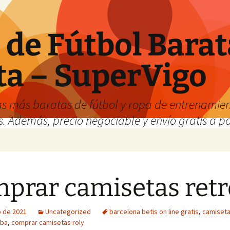
de Fútbol Barat
ta – SuperVigo
s más baratas de fútbol y ropa de entrenamient
. Además, precio negociable y envío gratis a par
prar camisetas retr
o de 2021
Uncategorized
barcelona betis on line gratis
,
camiseta
nba
,
comprar camisetas roly