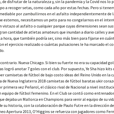
 de disfrutar de la naturaleza y, sin la pandemia y la Covid nos lo 
mpo a recoger setas, como cada año por estas fechas. Pero si tene
emediable por zambullirnos en el asfalto independientemente de l
ue estemos, necesitamos un peto para no congelarnos en el intent
n vistazo al asfalto o cualquier parque cuyas dimensiones sean sus
 gran cantidad de atletas amateurs que inundan a diario calles y av
la hora, que también podría ser, sino más bien para fijarse en cuán
on el ejercicio realizado o cuántas pulsaciones le ha marcado el c
do.
 contrario. Nueva Chicago. Si bien su fuerte no era su capacidad go
s logró anotar 7 goles con el club. Por supuesto, Ye Sha hizo kits 
er camisetas de fútbol de bajo costo ideas del Reino Unido en la 
ia de Nueva Inglaterra 2018 camisetas de fútbol baratas ukir coraz
r primera vez Peñarol, el clásico rival de Nacional a nivel instituc
 equipo de fútbol femenino. En el Club se contó como entrenador
ue dejaba un Mallorca en Champions para venir al equipo de su vid
su historia, con la colaboración de Paulo Futre en la dirección de
rneo Apertura 2013, O’Higgins se refuerza con jugadores como Fer