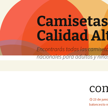
Camisetas 
Calidad Al
Encontrarás todas las camiseta
nacionales para adultos y niños
Saltar
al
contenido
com
23 de juni
baloncesto 