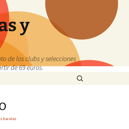
as y
o de los clubs y selecciones
tir de 69 euros.
Buscar:
o
s baratas