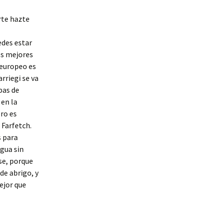
rte hazte
edes estar
os mejores
 europeo es
rriegi se va
pas de
 en la
ro es
 Farfetch.
s para
gua sin
se, porque
de abrigo, y
ejor que