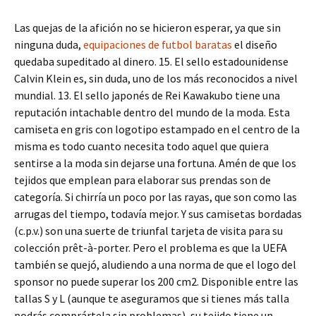
Las quejas de la afición no se hicieron esperar, ya que sin
ninguna duda,
equipaciones de futbol baratas
el diseño
quedaba supeditado al dinero. 15. El sello estadounidense
Calvin Klein es, sin duda, uno de los más reconocidos a nivel
mundial. 13. El sello japonés de Rei Kawakubo tiene una
reputación intachable dentro del mundo de la moda. Esta
camiseta en gris con logotipo estampado en el centro de la
misma es todo cuanto necesita todo aquel que quiera
sentirse a la moda sin dejarse una fortuna. Amén de que los
tejidos que emplean para elaborar sus prendas son de
categoría. Si chirría un poco por las rayas, que son como las
arrugas del tiempo, todavía mejor. Y sus camisetas bordadas
(c.p.v.) son una suerte de triunfal tarjeta de visita para su
colección prêt-à-porter. Pero el problema es que la UEFA
también se quejó, aludiendo a una norma de que el logo del
sponsor no puede superar los 200 cm2. Disponible entre las
tallas S y L (aunque te aseguramos que si tienes más talla
podrás comprártela sin problemas), su tejido tiene un