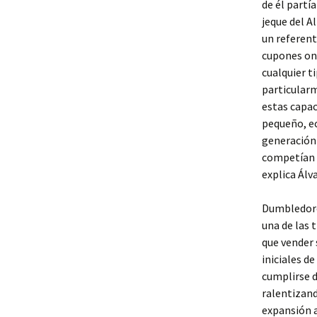
de él partía
jeque del A
un referent
cupones on
cualquier t
particularm
estas capac
pequeño, ec
generación 
competían e
explica Álv
Dumbledore 
una de las 
que vender 
iniciales d
cumplirse d
ralentizand
expansión a