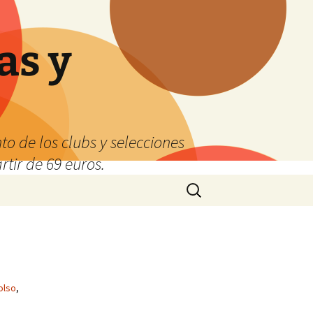
as y
o de los clubs y selecciones
tir de 69 euros.
Buscar:
olso
,