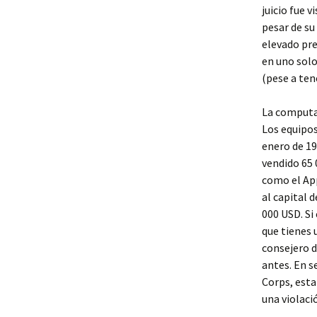
juicio fue 
pesar de su
elevado pre
en uno sol
(pese a ten
La computa
Los equipos
enero de 198
vendido 65 
como el App
al capital 
000 USD. Si
que tienes 
consejero d
antes. En 
Corps, esta
una violaci