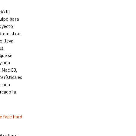
ió la
uipo para
oyecto
administrar
o lleva
os
que se
y una
 iMac G3,
erística es
n una
ercado la
ito. Pero