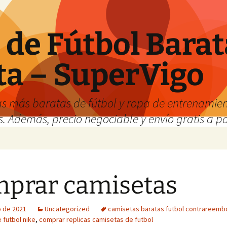
de Fútbol Barat
ta – SuperVigo
s más baratas de fútbol y ropa de entrenamient
. Además, precio negociable y envío gratis a par
prar camisetas
o de 2021
Uncategorized
camisetas baratas futbol contrareemb
 futbol nike
,
comprar replicas camisetas de futbol