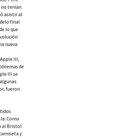
 no tenían.
 asistir al
delo final
de lo que
evolución
una nueva
Apple III,
problemas de
le III se
 algunas
or, fueron
rtidos
lla. Como
 al Bristol
 camiseta y