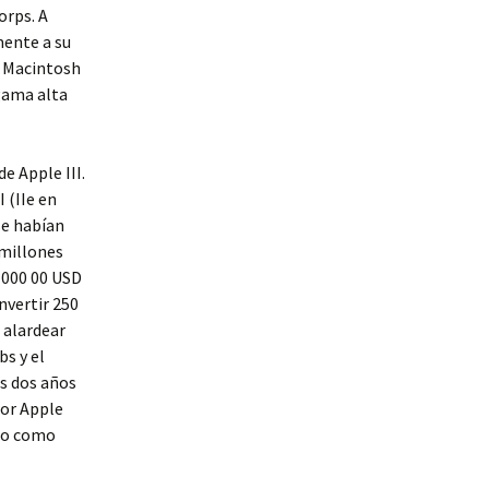
orps. A
mente a su
 y Macintosh
gama alta
 Apple III.
 (IIe en
 se habían
 millones
0 000 00 USD
nvertir 250
 alardear
bs y el
bs dos años
or Apple
vio como