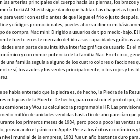
n las arterias principales del cuerpo hacia las piernas, los brazos y 
lmería Turki Al-Sheikhsigue dando que hablar. Las chaquetas tipo
e para vestir con estilo antes de que llegue el frío o justo después.
line y códigos promocionales, puedes ahorrar dinero en básicame
ipo de compra. Mac mini: Dirigido a usuarios de tipo medio-bajo. El
ente fuerte en este mercado debido a sus capacidades gráficas av
idades eran parte de su intuitiva interfaz gráfica de usuario. Es el
onómico y con menor potencia de la familia Mac. En el circo, gene
de una familia seguía a alguno de los cuatro colores o facciones q
ntre sí, los azules y los verdes principalmente, o los rojos y los b
arez.
se había enterado que la piedra es, de hecho, la Piedra de la Resu
tres reliquias de la Muerte. De hecho, para construir el prototipo, 
su camioneta y Woz su calculadora programable HP. Las prevision
e medio millón de unidades vendidas hasta fin de año parecían que 
urante los primeros meses de 1984, pero poco a poco las ventas s
o, provocando el pánico en Apple. Pese a los éxitos económicos y 
 nivel mundial de la empresa, 1981 fue un año bastante duro para 