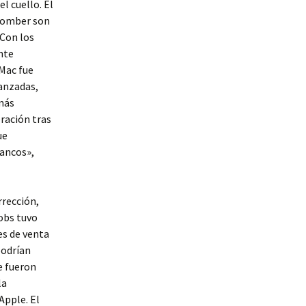
el cuello. El
 bomber son
 Con los
nte
 Mac fue
anzadas,
 más
ración tras
ue
lancos»,
rrección,
Jobs tuvo
es de venta
podrían
e fueron
la
Apple. El