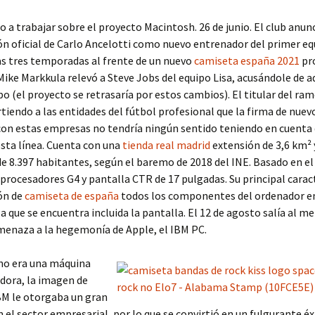
o a trabajar sobre el proyecto Macintosh. 26 de junio. El club anunc
n oficial de Carlo Ancelotti como nuevo entrenador del primer eq
s tres temporadas al frente de un nuevo
camiseta españa 2021
pr
Mike Markkula relevó a Steve Jobs del equipo Lisa, acusándole de 
po (el proyecto se retrasaría por estos cambios). El titular del ram
tiendo a las entidades del fútbol profesional que la firma de nuev
on estas empresas no tendría ningún sentido teniendo en cuenta 
sta línea. Cuenta con una
tienda real madrid
extensión de 3,6 km² 
e 8.397 habitantes, según el baremo de 2018 del INE. Basado en el
procesadores G4 y pantalla CTR de 17 pulgadas. Su principal caract
ión de
camiseta de españa
todos los componentes del ordenador e
la que se encuentra incluida la pantalla. El 12 de agosto salía al m
menaza a la hegemonía de Apple, el IBM PC.
 no era una máquina
dora, la imagen de
BM le otorgaba un gran
n el sector empresarial, por lo que se convirtió en un fulgurante éx