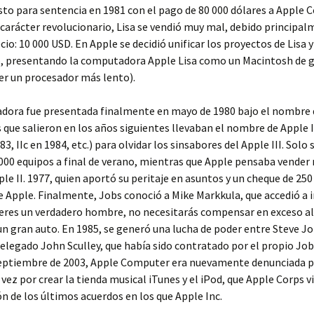
visto para sentencia en 1981 con el pago de 80 000 dólares a Apple C
 carácter revolucionario, Lisa se vendió muy mal, debido principal
cio: 10 000 USD. En Apple se decidió unificar los proyectos de Lisa
o, presentando la computadora Apple Lisa como un Macintosh de 
er un procesador más lento).
dora fue presentada finalmente en mayo de 1980 bajo el nombre de
 que salieron en los años siguientes llevaban el nombre de Apple II
3, IIc en 1984, etc.) para olvidar los sinsabores del Apple III. Solo
000 equipos a final de verano, mientras que Apple pensaba vender
le II. 1977, quien aportó su peritaje en asuntos y un cheque de 25
de Apple. Finalmente, Jobs conoció a Mike Markkula, que accedió a i
 eres un verdadero hombre, no necesitarás compensar en exceso al
un gran auto. En 1985, se generó una lucha de poder entre Steve Jo
elegado John Sculley, que había sido contratado por el propio Jo
septiembre de 2003, Apple Computer era nuevamente denunciada p
 vez por crear la tienda musical iTunes y el iPod, que Apple Corps 
ón de los últimos acuerdos en los que Apple Inc.