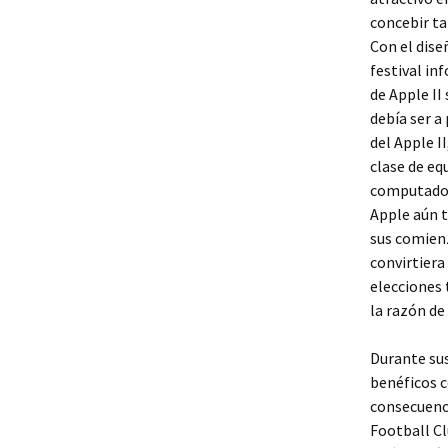
concebir ta
Con el dise
festival in
de Apple II
debía ser a
del Apple I
clase de eq
computadora
Apple aún t
sus comienz
convirtiera
elecciones 
la razón de
Durante sus
benéficos c
consecuenci
Football Cl