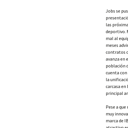
Jobs se pus
presentació
las próxima
deportivo. 
mal al equi
meses advir
contratos c
avanza en e
población d
cuenta con 
la unificac
carcasa en 
principal a
Pese a que
muy innova
marca de I
atractivo e