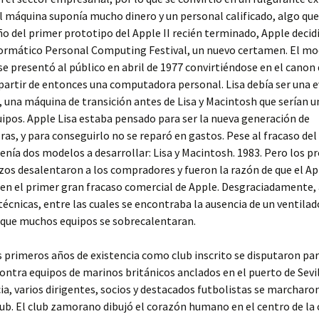
l máquina suponía mucho dinero y un personal calificado, algo que
ño del primer prototipo del Apple II recién terminado, Apple decidió
formático Personal Computing Festival, un nuevo certamen. El mo
 se presentó al público en abril de 1977 convirtiéndose en el canon 
 partir de entonces una computadora personal. Lisa debía ser una 
I, una máquina de transición antes de Lisa y Macintosh que serían 
uipos. Apple Lisa estaba pensado para ser la nueva generación de
s, y para conseguirlo no se reparó en gastos. Pese al fracaso del 
enía dos modelos a desarrollar: Lisa y Macintosh. 1983. Pero los 
os desalentaron a los compradores y fueron la razón de que el App
 en el primer gran fracaso comercial de Apple. Desgraciadamente,
técnicas, entre las cuales se encontraba la ausencia de un ventilad
 que muchos equipos se sobrecalentaran.
 primeros años de existencia como club inscrito se disputaron pa
ontra equipos de marinos británicos anclados en el puerto de Sevi
a, varios dirigentes, socios y destacados futbolistas se marcharon
ub. El club zamorano dibujó el corazón humano en el centro de la