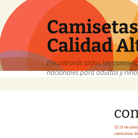
Camisetas 
Calidad Al
Encontrarás todas las camiseta
nacionales para adultos y niños
Saltar
al
contenido
com
23 de juni
camisetas de