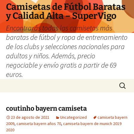
Camisetas de Fútbol Baratas
y Calidad Alta – SuperVigo
Encontrarás todas las camisetas más
baratas de fútbol y ropa de entrenamiento
de los clubs y selecciones nacionales para
adultos y niños. Además, precio
negociable y envío gratis a partir de 69
euros.
Saltar
Buscar:
al
contenido
coutinho bayern camiseta
23 de agosto de 2021
Uncategorized
camiseta bayern
2009
,
camiseta bayern años 70
,
camiseta bayern de munich 2019
2020