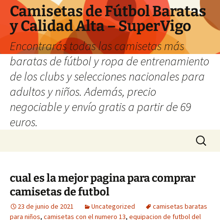
Camisetas de Fútbol Baratas
y Calidad Alta – SuperVigo
Encontrarás todas las camisetas más
baratas de fútbol y ropa de entrenamiento
de los clubs y selecciones nacionales para
adultos y niños. Además, precio
negociable y envío gratis a partir de 69
euros.
Saltar
Buscar:
al
contenido
cual es la mejor pagina para comprar
camisetas de futbol
23 de junio de 2021
Uncategorized
camisetas baratas
para niños
,
camisetas con el numero 13
,
equipacion de futbol del