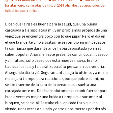
26 de octubre de 2021
Uncategorized
camisetas
baratas logo
,
camisetas de futbol 2018 oficiales
,
equipaciones de
futbol baratas replicas
Dicen que la risa es buena para la salud, que una buena
carcajada a tiempo ataja mil y un problemas propios de una
vejez que se encuentra poco con lo que jugar. Pero el día en
el que la muerte vino a visitarme se rompió en mil pedazos
la confianza que durante años había depositado yo en el
saber popular. Ahora, en este presente continuo, sin pasado
y sin futuro, sólo deseo que esta muerte muera. Era lo
habitual del día y te paralizaba sólo pensar en que vendría.
Al segundo día la vió. Seguramante haga lo último, y a mí no
me dejará tiempo para reaccionar, porque pobre de mí, no
sé abstraerme de la cara de la persona que suelta una
carcajada ante mí. Debía absolutamente reunir fuerzar para
huir, a veces es mejor una huída a tiempo que sucumbir al
bloqueo, se decía. Allí estaba ella, en cada foto que iba
viendo, unas veces a su lado y otras unos metros por detrás.