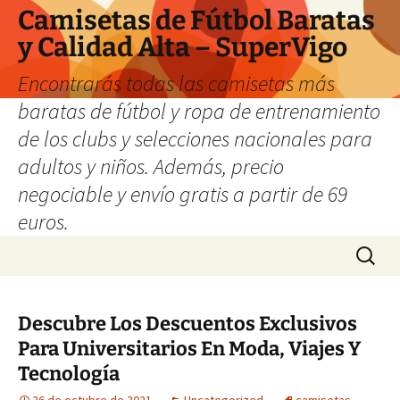
Camisetas de Fútbol Baratas
y Calidad Alta – SuperVigo
Encontrarás todas las camisetas más
baratas de fútbol y ropa de entrenamiento
de los clubs y selecciones nacionales para
adultos y niños. Además, precio
negociable y envío gratis a partir de 69
euros.
Saltar
Buscar:
al
contenido
Descubre Los Descuentos Exclusivos
Para Universitarios En Moda, Viajes Y
Tecnología