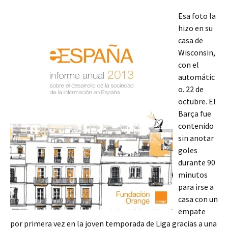
Esa foto la
hizo en su
casa de
Wisconsin,
con el
automátic
o. 22 de
octubre. El
Barça fue
contenido
sin anotar
goles
durante 90
minutos
para irse a
casa con un
empate
por primera vez en la joven temporada de Liga gracias a una