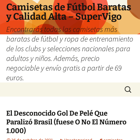
Camisetas de Fútbol Baratas
y Calidad Alta – SuperVigo
Encontrarás todas las camisetas más
baratas de fútbol y ropa de entrenamiento
de los clubs y selecciones nacionales para
adultos y niños. Además, precio
negociable y envío gratis a partir de 69
euros.
Saltar
Buscar:
al
contenido
El Desconocido Gol De Pelé Que
Paralizó Brasil (fuese O No El Número
1.000)