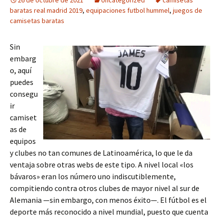
26 de octubre de 2021
Uncategorized
camisetas
baratas real madrid 2019
,
equipaciones futbol hummel
,
juegos de
camisetas baratas
Sin
embarg
o, aquí
puedes
consegu
ir
camiset
as de
equipos
y clubes no tan comunes de Latinoamérica, lo que le da
ventaja sobre otras webs de este tipo. A nivel local «los
bávaros» eran los número uno indiscutiblemente,
compitiendo contra otros clubes de mayor nivel al sur de
Alemania —sin embargo, con menos éxito—. El fútbol es el
deporte más reconocido a nivel mundial, puesto que cuenta