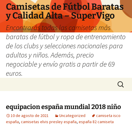
Camisetas de Fútbol Baratas
y Calidad Alta – SuperVigo
Encontrarás todas las camisetas más
baratas de fútbol y ropa de entrenamiento
de los clubs y selecciones nacionales para
adultos y niños. Además, precio
negociable y envío gratis a partir de 69
euros.
Saltar
Buscar:
al
contenido
equipacion españa mundial 2018 niño
10 de agosto de 2021
Uncategorized
camiseta isco
españa
,
camisetas elvis presley españa
,
españa 82 camiseta