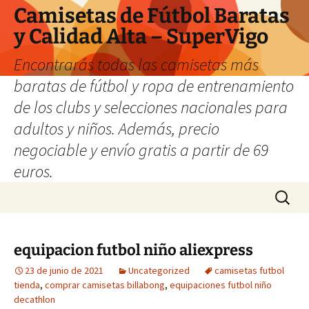
Camisetas de Fútbol Baratas
y Calidad Alta – SuperVigo
Encontrarás todas las camisetas más
baratas de fútbol y ropa de entrenamiento
de los clubs y selecciones nacionales para
adultos y niños. Además, precio
negociable y envío gratis a partir de 69
euros.
Saltar
Buscar:
al
contenido
equipacion futbol niño aliexpress
23 de junio de 2021
Uncategorized
camisetas futbol
tienda
,
comprar camisetas billabong
,
equipaciones futbol niño
decathlon