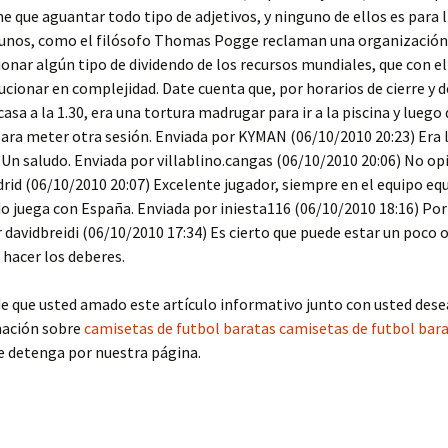
e que aguantar todo tipo de adjetivos, y ninguno de ellos es para 
gunos, como el filósofo Thomas Pogge reclaman una organización
onar algún tipo de dividendo de los recursos mundiales, que con e
ucionar en complejidad. Date cuenta que, por horarios de cierre y 
casa a la 1.30, era una tortura madrugar para ir a la piscina y lueg
ara meter otra sesión. Enviada por KYMAN (06/10/2010 20:23) Era l
 Un saludo. Enviada por villablino.cangas (06/10/2010 20:06) No op
rid (06/10/2010 20:07) Excelente jugador, siempre en el equipo eq
o juega con España. Enviada por iniesta116 (06/10/2010 18:16) Por
 davidbreidi (06/10/2010 17:34) Es cierto que puede estar un poco 
e hacer los deberes.
de que usted amado este artículo informativo junto con usted dese
ación sobre
camisetas de futbol baratas
camisetas de futbol bar
e detenga por nuestra página.