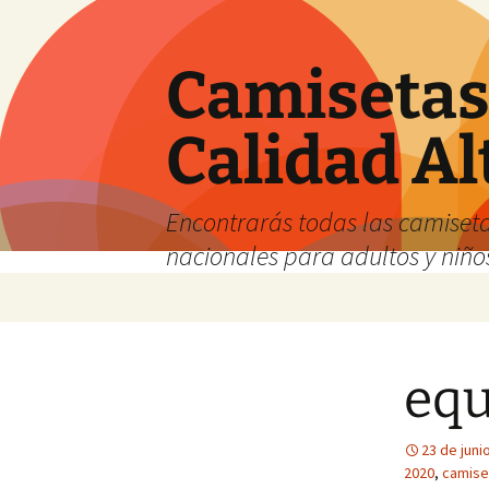
Camisetas 
Calidad Al
Encontrarás todas las camiseta
nacionales para adultos y niños
Saltar
al
contenido
equ
23 de juni
2020
,
camiset