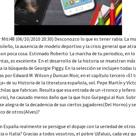
 Miti48 (06/10/2010 20:30) Desconozco lo que es tener rabia. La m
sileño, la ausencia de modelo deportivo y la crisis general que atra
on poca cosa. Estimado Roberto: La marcha de tu periodico, en lo
entas, es excelente. En el desarrollo de la historia se muestran má
a la búsqueda de Georgie Piggy. En la selección se incluyen todas l
 por Edward M. Wilson y Duncan Moir, en el capítulo tercero «El t
a» de su Historia de la literatura española, vol. Pepe Martín y Víc
hilas que fabrican. Resulta que esa entrada de un «tronco y leñero
io), ha causado menos daño que la que hizo Gurpegui al Kun. Sobr
se alegra de la decadencia de sus ciertos jugadores(Del Horno) y s
ico de otros(Alves)?
en España realmente se persigue el dopaje con la seriedad de otros
a o Italia? Gracias a todos vosotros, el pobre Ujfalusi, cada vez qu