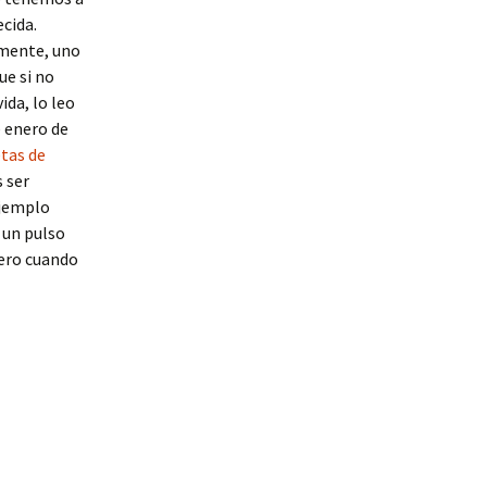
ecida.
amente, uno
ue si no
ida, lo leo
 enero de
tas de
 ser
ejemplo
 un pulso
pero cuando