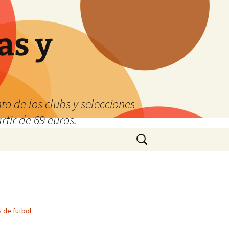
as y
o de los clubs y selecciones
tir de 69 euros.
Buscar:
 de futbol