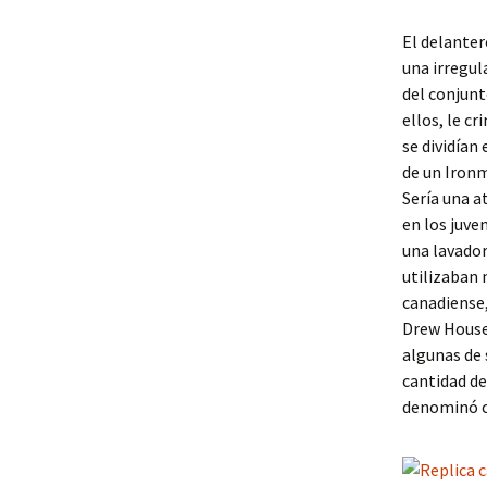
El delanter
una irregul
del conjunt
ellos, le c
se dividían
de un Ironm
Sería una 
en los juve
una lavador
utilizaban
canadiense,
Drew House,
algunas de 
cantidad de
denominó co