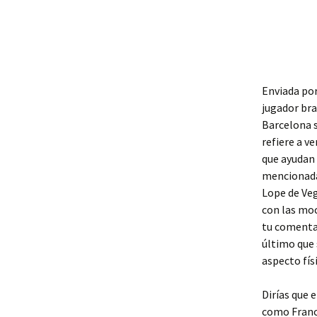
Enviada por
jugador bra
Barcelona s
refiere a v
que ayudan 
mencionadas
Lope de Veg
con las moc
tu comentar
último que 
aspecto fís
Dirías que 
como Franci