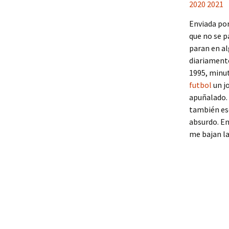
Enviada por
que no se p
paran en al
diariamente
1995, minut
futbol
un j
apuñalado.
también esc
absurdo. En
me bajan la