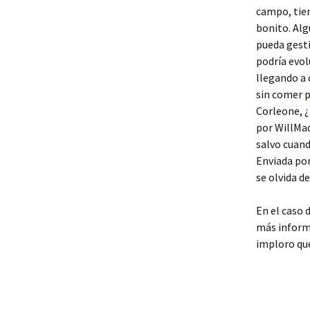
campo, tien
bonito. Al
pueda gesti
podría evol
llegando a 
sin comer p
Corleone, ¿
por WillMad
salvo cuand
Enviada por
se olvida d
En el caso 
más inform
imploro qu