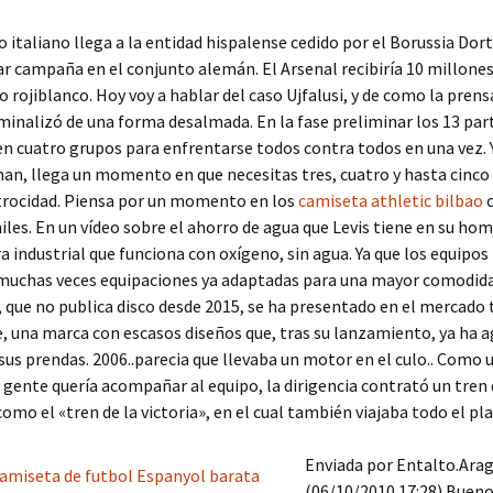
o italiano llega a la entidad hispalense cedido por el Borussia Do
ar campaña en el conjunto alemán. El Arsenal recibiría 10 millones
o rojiblanco. Hoy voy a hablar del caso Ujfalusi, y de como la prens
riminalizó de una forma desalmada. En la fase preliminar los 13 par
 en cuatro grupos para enfrentarse todos contra todos en una vez. Y
an, llega un momento en que necesitas tres, cuatro y hasta cinco
atrocidad. Piensa por un momento en los
camiseta athletic bilbao
c
niles. En un vídeo sobre el ahorro de agua que Levis tiene en su ho
a industrial que funciona con oxígeno, sin agua. Ya que los equipo
 muchas veces equipaciones ya adaptadas para una mayor comodida
 que no publica disco desde 2015, se ha presentado en el mercado 
 una marca con escasos diseños que, tras su lanzamiento, ya ha 
sus prendas. 2006..parecia que llevaba un motor en el culo.. Como 
 gente quería acompañar al equipo, la dirigencia contrató un tren 
mo el «tren de la victoria», en el cual también viajaba todo el pla
Enviada por Entalto.Ara
(06/10/2010 17:28) Buen