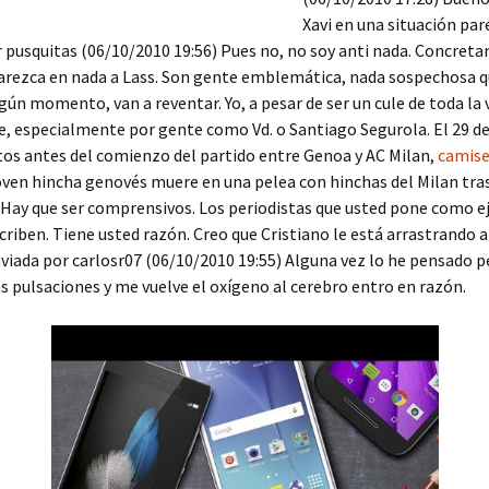
Xavi en una situación par
 pusquitas (06/10/2010 19:56) Pues no, no soy anti nada. Concret
arezca en nada a Lass. Son gente emblemática, nada sospechosa q
gún momento, van a reventar. Yo, a pesar de ser un cule de toda la v
, especialmente por gente como Vd. o Santiago Segurola. El 29 de
os antes del comienzo del partido entre Genoa y AC Milan,
camise
oven hincha genovés muere en una pelea con hinchas del Milan tras
 Hay que ser comprensivos. Los periodistas que usted pone como 
riben. Tiene usted razón. Creo que Cristiano le está arrastrando a
viada por carlosr07 (06/10/2010 19:55) Alguna vez lo he pensado 
s pulsaciones y me vuelve el oxígeno al cerebro entro en razón.