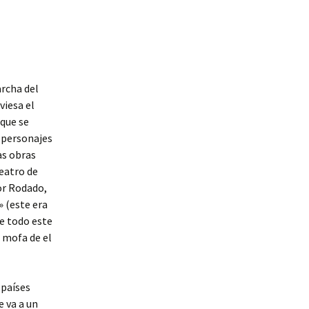
archa del
viesa el
 que se
s personajes
as obras
eatro de
tor Rodado,
» (este era
e todo este
e mofa de el
 países
e va a un