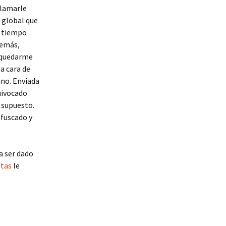
llamarle
 global que
l tiempo
demás,
o quedarme
a cara de
ino. Enviada
uivocado
 supuesto.
ofuscado y
a ser dado
atas
le