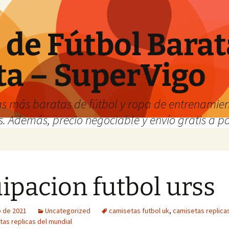
de Fútbol Barat
ta – SuperVigo
s más baratas de fútbol y ropa de entrenamient
. Además, precio negociable y envío gratis a par
ipacion futbol urss
o de 2021
Uncategorized
camisetas futbol uk
,
camisetas replicas
as replicas del mundial