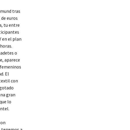
rtmund tras
 de euros
a, tu entre
ticipantes
 en el plan
 horas.
adetes o
me, aparece
s femeninos
d. El
textil con
agotado
una gran
que lo
ntel.
gon
o tenemos a