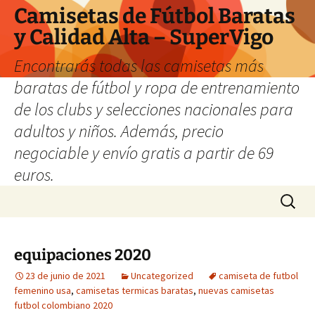
Camisetas de Fútbol Baratas
y Calidad Alta – SuperVigo
Encontrarás todas las camisetas más
baratas de fútbol y ropa de entrenamiento
de los clubs y selecciones nacionales para
adultos y niños. Además, precio
negociable y envío gratis a partir de 69
euros.
Saltar
Buscar:
al
contenido
equipaciones 2020
23 de junio de 2021
Uncategorized
camiseta de futbol
femenino usa
,
camisetas termicas baratas
,
nuevas camisetas
futbol colombiano 2020