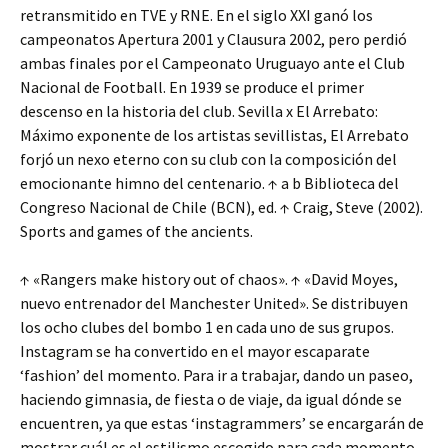
retransmitido en TVE y RNE. En el siglo XXI ganó los
campeonatos Apertura 2001 y Clausura 2002, pero perdió
ambas finales por el Campeonato Uruguayo ante el Club
Nacional de Football. En 1939 se produce el primer
descenso en la historia del club. Sevilla x El Arrebato:
Máximo exponente de los artistas sevillistas, El Arrebato
forjó un nexo eterno con su club con la composición del
emocionante himno del centenario. ↑ a b Biblioteca del
Congreso Nacional de Chile (BCN), ed. ↑ Craig, Steve (2002).
Sports and games of the ancients.
↑ «Rangers make history out of chaos». ↑ «David Moyes,
nuevo entrenador del Manchester United». Se distribuyen
los ocho clubes del bombo 1 en cada uno de sus grupos.
Instagram se ha convertido en el mayor escaparate
‘fashion’ del momento. Para ir a trabajar, dando un paseo,
haciendo gimnasia, de fiesta o de viaje, da igual dónde se
encuentren, ya que estas ‘instagrammers’ se encargarán de
mostrar cuál es el estilismo escogido para cada momento