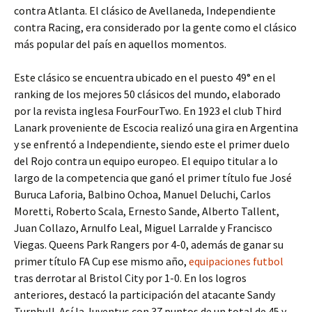
contra Atlanta. El clásico de Avellaneda, Independiente
contra Racing, era considerado por la gente como el clásico
más popular del país en aquellos momentos.
Este clásico se encuentra ubicado en el puesto 49° en el
ranking de los mejores 50 clásicos del mundo, elaborado
por la revista inglesa FourFourTwo. En 1923 el club Third
Lanark proveniente de Escocia realizó una gira en Argentina
y se enfrentó a Independiente, siendo este el primer duelo
del Rojo contra un equipo europeo. El equipo titular a lo
largo de la competencia que ganó el primer título fue José
Buruca Laforia, Balbino Ochoa, Manuel Deluchi, Carlos
Moretti, Roberto Scala, Ernesto Sande, Alberto Tallent,
Juan Collazo, Arnulfo Leal, Miguel Larralde y Francisco
Viegas. Queens Park Rangers por 4-0, además de ganar su
primer título FA Cup ese mismo año,
equipaciones futbol
tras derrotar al Bristol City por 1-0. En los logros
anteriores, destacó la participación del atacante Sandy
Turnbull. Así la Juventus con 37 puntos de un total de 45 y