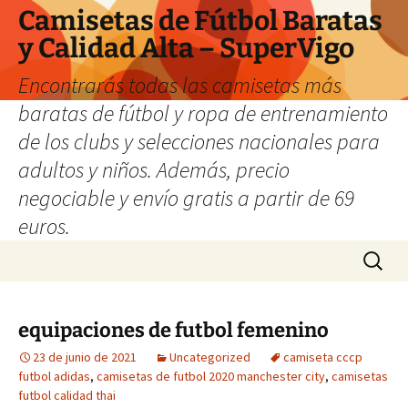
Camisetas de Fútbol Baratas
y Calidad Alta – SuperVigo
Encontrarás todas las camisetas más
baratas de fútbol y ropa de entrenamiento
de los clubs y selecciones nacionales para
adultos y niños. Además, precio
negociable y envío gratis a partir de 69
euros.
Saltar
Buscar:
al
contenido
equipaciones de futbol femenino
23 de junio de 2021
Uncategorized
camiseta cccp
futbol adidas
,
camisetas de futbol 2020 manchester city
,
camisetas
futbol calidad thai