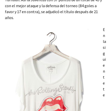
con el mejor ataque y la defensa del torneo (84 goles a
favor y 17 en contra), se adjudicó el título después de 21
años.
E
n
la
si
g
ui
e
n
t
e
t
e