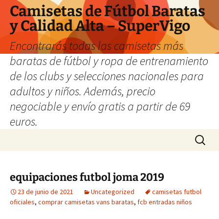
Camisetas de Fútbol Baratas
y Calidad Alta – SuperVigo
Encontrarás todas las camisetas más
baratas de fútbol y ropa de entrenamiento
de los clubs y selecciones nacionales para
adultos y niños. Además, precio
negociable y envío gratis a partir de 69
euros.
Saltar
Buscar:
al
contenido
equipaciones futbol joma 2019
23 de junio de 2021
Uncategorized
camisetas futbol
oficiales
,
comprar camisetas vans baratas
,
fcb entradas niños