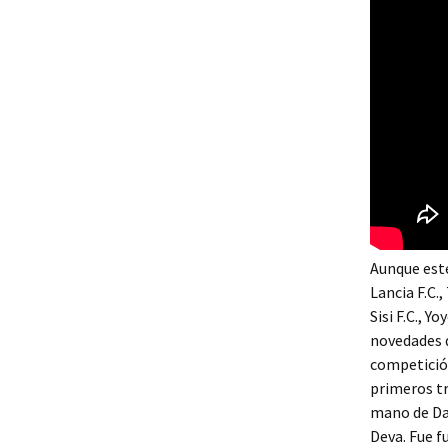
Aunque este
Lancia F.C.
Sisi F.C., Y
novedades q
competición
primeros tr
mano de Dan
Deva. Fue f