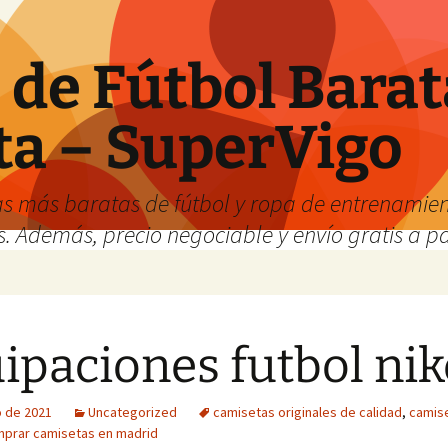
de Fútbol Barat
ta – SuperVigo
s más baratas de fútbol y ropa de entrenamient
. Además, precio negociable y envío gratis a par
ipaciones futbol nik
o de 2021
Uncategorized
camisetas originales de calidad
,
camise
prar camisetas en madrid