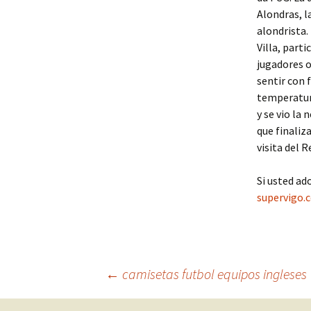
Alondras, l
alondrista.
Villa, part
jugadores o
sentir con 
temperatura
y se vio la
que finaliz
visita del R
Si usted ad
supervigo.
Navegación
←
camisetas futbol equipos ingleses