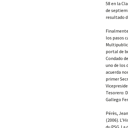
58 en la Cl
de septiemb
resultado d
Finalmente 
los pasos c
Multipublic
portal de bú
Condado de 
uno de los 
acuerda nom
primer Secr
Vicepreside
Tesorero: D
Gallego Fer
Pérès, Jean
(2006). L’H
du PSG. La