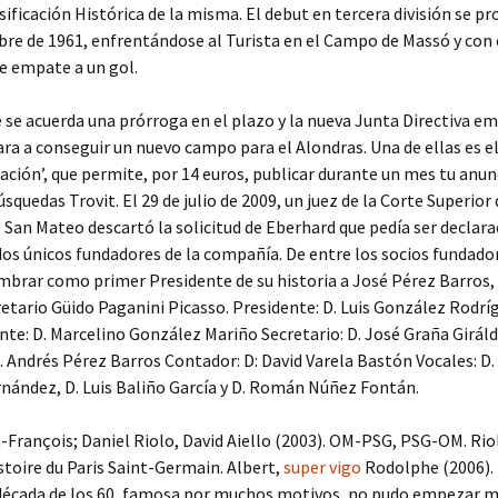
asificación Histórica de la misma. El debut en tercera división se pr
re de 1961, enfrentándose al Turista en el Campo de Massó y con 
e empate a un gol.
se acuerda una prórroga en el plazo y la nueva Junta Directiva em
ara a conseguir un nuevo campo para el Alondras. Una de ellas es el
ación’, que permite, por 14 euros, publicar durante un mes tu anun
squedas Trovit. El 29 de julio de 2009, un juez de la Corte Superior 
San Mateo descartó la solicitud de Eberhard que pedía ser decla
dos únicos fundadores de la compañía. De entre los socios fundado
brar como primer Presidente de su historia a José Pérez Barros, 
etario Güido Paganini Picasso. Presidente: D. Luis González Rodrí
nte: D. Marcelino González Mariño Secretario: D. José Graña Girál
. Andrés Pérez Barros Contador: D: David Varela Bastón Vocales: D
nández, D. Luis Baliño García y D. Román Núñez Fontán.
-François; Daniel Riolo, David Aiello (2003). OM-PSG, PSG-OM. Rio
istoire du Paris Saint-Germain. Albert,
super vigo
Rodolphe (2006). 
 década de los 60, famosa por muchos motivos, no pudo empezar me