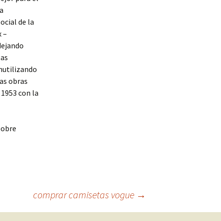
ia
ocial de la
x –
dejando
las
nutilizando
las obras
 1953 con la
sobre
comprar camisetas vogue
→