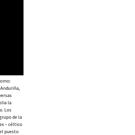
 como:
 Anduriña,
iversas
lia la
o. Los
grupo de la
ex – céltico
 el puesto