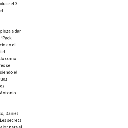
oduce el 3
el
pieza a dar
 ‘Pack
cio en el
del
rado como
res se
siendo el
guez
dez
. Antonio
lo, Daniel
Les secrets
jor para el