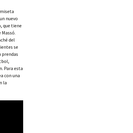
amiseta
 un nuevo
, que tiene
e Massó.
aché del
ientes se
n prendas
tbol,
n. Para esta
ea con una
n la