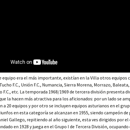
 equipo era el más importante, existían en la Villa otros equipos
, Tucho F.C., Unión F.C., Numancia, Sierra Morena, Morrazo, Baleata,
oyo F.C., etc. La temporada 1968/1969 de tercera división presenta d
ue la hacen más atractiva para los aficionados: por un lado se amp
 a 20 equipos y por otro se incluyen equipos asturianos en el grup
iunfos en esta categoría se alcanzan en 1955, siendo campeón de 
iel Gallego, repitiendo al año siguiente, esta ves dirigidos por el 
undado en 1928 y juega en el Grupo I de Tercera División, ocupando