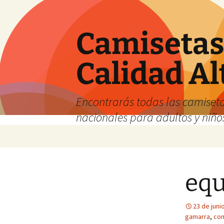
Camisetas 
Calidad Al
Encontrarás todas las camiseta
nacionales para adultos y niños
Saltar
al
contenido
equ
23 de juni
gamarra
,
com