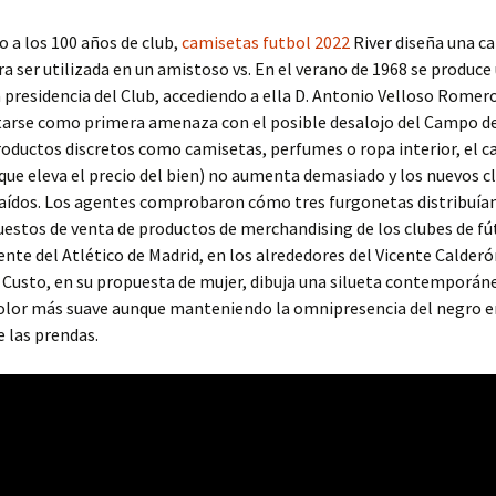
o a los 100 años de club,
camisetas futbol 2022
River diseña una c
ra ser utilizada en un amistoso vs. En el verano de 1968 se produce
a presidencia del Club, accediendo a ella D. Antonio Velloso Romero
tarse como primera amenaza con el posible desalojo del Campo d
roductos discretos como camisetas, perfumes o ropa interior, el c
que eleva el precio del bien) no aumenta demasiado y los nuevos cl
raídos. Los agentes comprobaron cómo tres furgonetas distribuía
uestos de venta de productos de merchandising de los clubes de fú
nte del Atlético de Madrid, en los alrededores del Vicente Calderó
Custo, en su propuesta de mujer, dibuja una silueta contemporán
color más suave aunque manteniendo la omnipresencia del negro e
e las prendas.