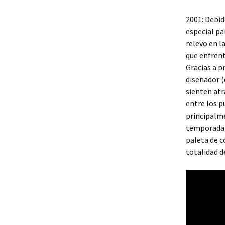
2001: Debid
especial pa
relevo en l
que enfren
Gracias a p
diseñador (
sienten at
entre los p
principalme
temporada 
paleta de 
totalidad d