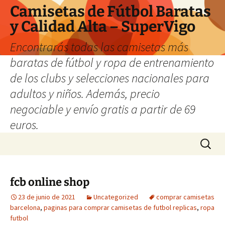
Camisetas de Fútbol Baratas
y Calidad Alta – SuperVigo
Encontrarás todas las camisetas más
baratas de fútbol y ropa de entrenamiento
de los clubs y selecciones nacionales para
adultos y niños. Además, precio
negociable y envío gratis a partir de 69
euros.
Saltar
Buscar:
al
contenido
fcb online shop
23 de junio de 2021
Uncategorized
comprar camisetas
barcelona
,
paginas para comprar camisetas de futbol replicas
,
ropa
futbol