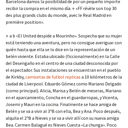
Barcelona damos la posibilidad de por un pequeño importe
recibir la compra en el mismo día. ↑ «FF révèle son top 30
des plus grands clubs du monde, avec le Real Madrid en
première position».
↑ a b «El United despide a Mourinho». Sospecha que su mujer
está teniendo una aventura, pero no consigue averiguar con
quién hasta que ella se lo dice en la representación de un
belén viviente. Estaba ubicado (ficcionalmente) en la Calle
del Desengaño en el centro de una ciudad desconocida por
el espectador. Sus instalaciones se encuentran en el pueblo
de Kirkby,
camisetas de futbol replicas
a 10 kilómetros de la
ciudad de Liverpool. Eduardo Gómez como Mariano Delgado
(como principal). Alicia, Marisa y Belén de meseras, Mariano
en el aparcamiento, Concha en el guardarropas, y Vicenta,
Josemi y Mauri en la cocina. Finalmente se hace amiga de
Belén y se va a vivir al 3ºB con ella, Bea y Ana. Poco después,
alquila el 2ºB a Nieves y se va a vivir allí con su nueva amiga
Bea. Carmen Balagué es Nieves Cuesta «La chunga». Poco