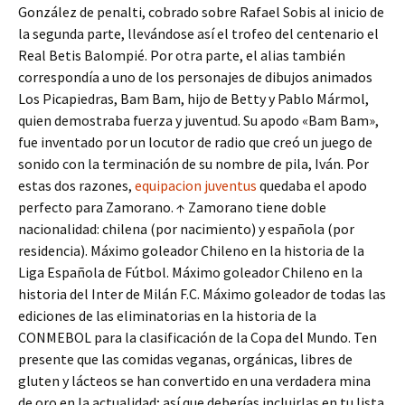
González de penalti, cobrado sobre Rafael Sobis al inicio de
la segunda parte, llevándose así el trofeo del centenario el
Real Betis Balompié. Por otra parte, el alias también
correspondía a uno de los personajes de dibujos animados
Los Picapiedras, Bam Bam, hijo de Betty y Pablo Mármol,
quien demostraba fuerza y juventud. Su apodo «Bam Bam»,
fue inventado por un locutor de radio que creó un juego de
sonido con la terminación de su nombre de pila, Iván. Por
estas dos razones,
equipacion juventus
quedaba el apodo
perfecto para Zamorano. ↑ Zamorano tiene doble
nacionalidad: chilena (por nacimiento) y española (por
residencia). Máximo goleador Chileno en la historia de la
Liga Española de Fútbol. Máximo goleador Chileno en la
historia del Inter de Milán F.C. Máximo goleador de todas las
ediciones de las eliminatorias en la historia de la
CONMEBOL para la clasificación de la Copa del Mundo. Ten
presente que las comidas veganas, orgánicas, libres de
gluten y lácteos se han convertido en una verdadera mina
de oro en la actualidad; así que deberías incluirlas en tu lista