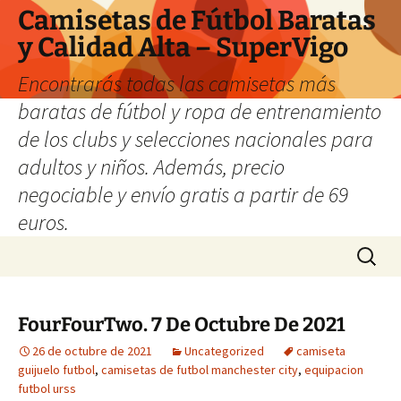
Camisetas de Fútbol Baratas
y Calidad Alta – SuperVigo
Encontrarás todas las camisetas más
baratas de fútbol y ropa de entrenamiento
de los clubs y selecciones nacionales para
adultos y niños. Además, precio
negociable y envío gratis a partir de 69
euros.
Saltar
Buscar:
al
contenido
FourFourTwo. 7 De Octubre De 2021
26 de octubre de 2021
Uncategorized
camiseta
guijuelo futbol
,
camisetas de futbol manchester city
,
equipacion
futbol urss