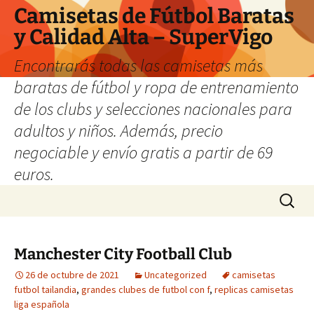
Camisetas de Fútbol Baratas
y Calidad Alta – SuperVigo
Encontrarás todas las camisetas más
baratas de fútbol y ropa de entrenamiento
de los clubs y selecciones nacionales para
adultos y niños. Además, precio
negociable y envío gratis a partir de 69
euros.
Saltar
Buscar:
al
contenido
Manchester City Football Club
26 de octubre de 2021
Uncategorized
camisetas
futbol tailandia
,
grandes clubes de futbol con f
,
replicas camisetas
liga española