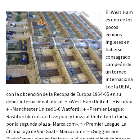
El West Ham
es uno de los
pocos
equipos
ingleses en
haberse
consagrado
campeón de
un torneo
internaciona
l de la UEFA,
con la obtención de la Recopa de Europa 1964-65 en su
debut internacional oficial. ↑ «West Ham United – Historia».
↑ «Manchester United 1-0 Watford». ↑ «Premier League:
Rashford derrota al Liverpool y lanza al United en la lucha
por la segunda plaza- Marca.com». ↑ «Premier League: La
última joya de Van Gaal – Marca.com». ↑ «Goggles are
Davids’ most glaring feature». ↑ «La puntualidad de Marcus