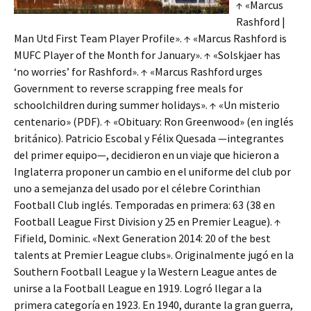
↑ «Marcus
Rashford |
Man Utd First Team Player Profile». ↑ «Marcus Rashford is
MUFC Player of the Month for January». ↑ «Solskjaer has
‘no worries’ for Rashford». ↑ «Marcus Rashford urges
Government to reverse scrapping free meals for
schoolchildren during summer holidays». ↑ «Un misterio
centenario» (PDF). ↑ «Obituary: Ron Greenwood» (en inglés
británico). Patricio Escobal y Félix Quesada —integrantes
del primer equipo—, decidieron en un viaje que hicieron a
Inglaterra proponer un cambio en el uniforme del club por
uno a semejanza del usado por el célebre Corinthian
Football Club inglés. Temporadas en primera: 63 (38 en
Football League First Division y 25 en Premier League). ↑
Fifield, Dominic. «Next Generation 2014: 20 of the best
talents at Premier League clubs». Originalmente jugó en la
Southern Football League y la Western League antes de
unirse a la Football League en 1919. Logró llegar a la
primera categoría en 1923. En 1940, durante la gran guerra,