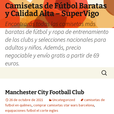
Camisetas de Fútbol Baratas
y Calidad Alta – SuperVigo
Encontrarás todas las camisetas más
baratas de fútbol y ropa de entrenamiento
de los clubs y selecciones nacionales para
adultos y niños. Además, precio
negociable y envío gratis a partir de 69
euros.
Saltar
Buscar:
al
contenido
Manchester City Football Club
26 de octubre de 2021
Uncategorized
camisetas de
futbol en quilmes
,
comprar camisetas star wars barcelona
,
equipaciones futbol el corte ingles