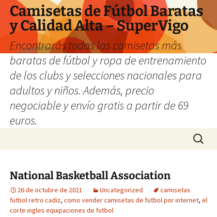
Camisetas de Fútbol Baratas
y Calidad Alta – SuperVigo
Encontrarás todas las camisetas más
baratas de fútbol y ropa de entrenamiento
de los clubs y selecciones nacionales para
adultos y niños. Además, precio
negociable y envío gratis a partir de 69
euros.
Saltar
Buscar:
al
contenido
National Basketball Association
26 de octubre de 2021
Uncategorized
camisetas
futbol retro cadiz
,
como vender camisetas de futbol por internet
,
el
corte ingles equipaciones de futbol