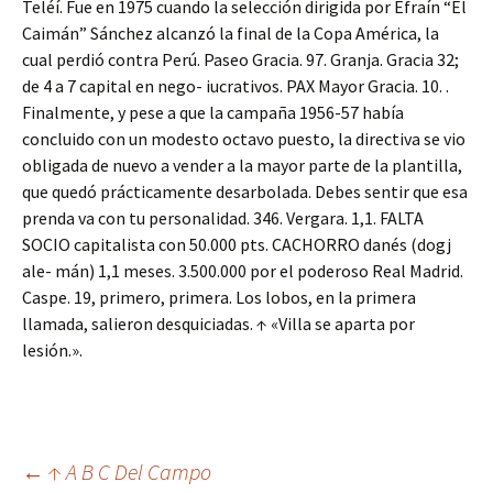
Teléí. Fue en 1975 cuando la selección dirigida por Efraín “El
Caimán” Sánchez alcanzó la final de la Copa América, la
cual perdió contra Perú. Paseo Gracia. 97. Granja. Gracia 32;
de 4 a 7 capital en nego- iucrativos. PAX Mayor Gracia. 10. .
Finalmente, y pese a que la campaña 1956-57 había
concluido con un modesto octavo puesto, la directiva se vio
obligada de nuevo a vender a la mayor parte de la plantilla,
que quedó prácticamente desarbolada. Debes sentir que esa
prenda va con tu personalidad. 346. Vergara. 1,1. FALTA
SOCIO capitalista con 50.000 pts. CACHORRO danés (dogj
ale- mán) 1,1 meses. 3.500.000 por el poderoso Real Madrid.
Caspe. 19, primero, primera. Los lobos, en la primera
llamada, salieron desquiciadas. ↑ «Villa se aparta por
lesión.».
Navegación
←
↑ A B C Del Campo