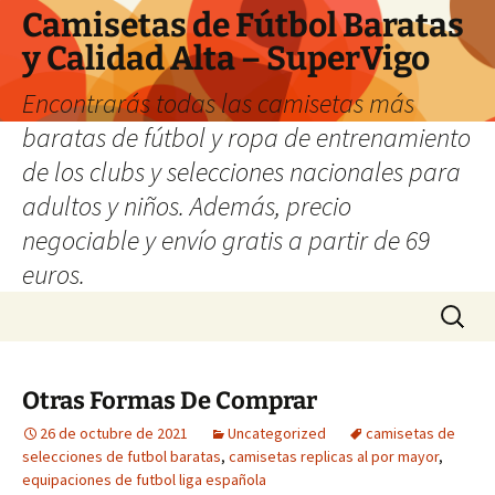
Camisetas de Fútbol Baratas
y Calidad Alta – SuperVigo
Encontrarás todas las camisetas más
baratas de fútbol y ropa de entrenamiento
de los clubs y selecciones nacionales para
adultos y niños. Además, precio
negociable y envío gratis a partir de 69
euros.
Saltar
Buscar:
al
contenido
Otras Formas De Comprar
26 de octubre de 2021
Uncategorized
camisetas de
selecciones de futbol baratas
,
camisetas replicas al por mayor
,
equipaciones de futbol liga española