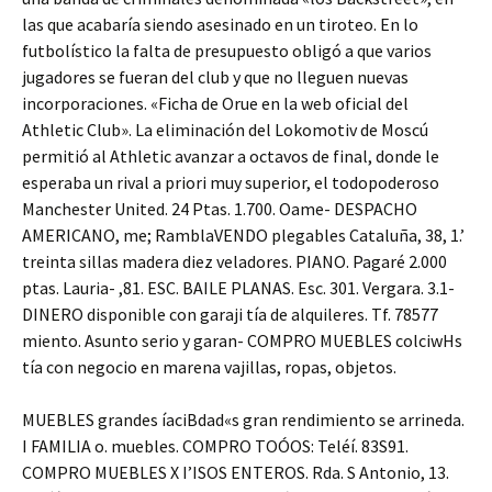
las que acabaría siendo asesinado en un tiroteo. En lo
futbolístico la falta de presupuesto obligó a que varios
jugadores se fueran del club y que no lleguen nuevas
incorporaciones. «Ficha de Orue en la web oficial del
Athletic Club». La eliminación del Lokomotiv de Moscú
permitió al Athletic avanzar a octavos de final, donde le
esperaba un rival a priori muy superior, el todopoderoso
Manchester United. 24 Ptas. 1.700. Oame- DESPACHO
AMERICANO, me; RamblaVENDO plegables Cataluña, 38, 1.’
treinta sillas madera diez veladores. PIANO. Pagaré 2.000
ptas. Lauria- ,81. ESC. BAILE PLANAS. Esc. 301. Vergara. 3.1-
DINERO disponible con garaji tía de alquileres. Tf. 78577
miento. Asunto serio y garan- COMPRO MUEBLES colciwHs
tía con negocio en marena vajillas, ropas, objetos.
MUEBLES grandes íaciBdad«s gran rendimiento se arrineda.
I FAMILIA o. muebles. COMPRO TOÓOS: Teléí. 83S91.
COMPRO MUEBLES X I’ISOS ENTEROS. Rda. S Antonio, 13.