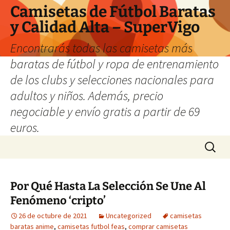
Camisetas de Fútbol Baratas
y Calidad Alta – SuperVigo
Encontrarás todas las camisetas más
baratas de fútbol y ropa de entrenamiento
de los clubs y selecciones nacionales para
adultos y niños. Además, precio
negociable y envío gratis a partir de 69
euros.
Saltar
Buscar:
al
contenido
Por Qué Hasta La Selección Se Une Al
Fenómeno ‘cripto’
26 de octubre de 2021
Uncategorized
camisetas
baratas anime
,
camisetas futbol feas
,
comprar camisetas