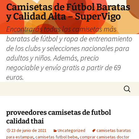
Camisetas de Fútbol Baratas
y Calidad Alta – SuperVigo
Encontrarás todas las camisetas más
baratas de fútbol y ropa de entrenamiento
de los clubs y selecciones nacionales para
adultos y niños. Además, precio
negociable y envío gratis a partir de 69
euros.
Saltar
Buscar:
al
contenido
proveedores camisetas de futbol
calidad thai
23 de junio de 2021
Uncategorized
camisetas baratas
para estampar
,
camisetas futbol bebe
,
comprar camisetas doctor