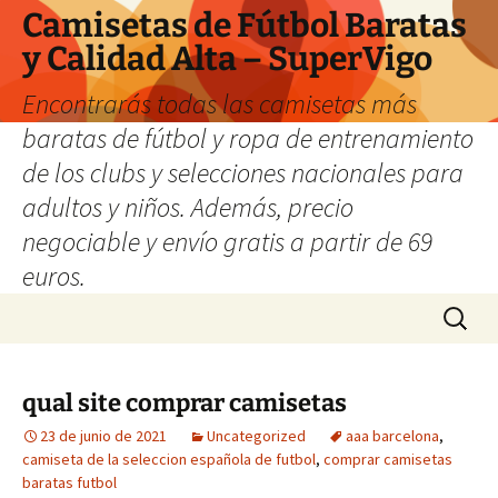
Camisetas de Fútbol Baratas
y Calidad Alta – SuperVigo
Encontrarás todas las camisetas más
baratas de fútbol y ropa de entrenamiento
de los clubs y selecciones nacionales para
adultos y niños. Además, precio
negociable y envío gratis a partir de 69
euros.
Saltar
Buscar:
al
contenido
qual site comprar camisetas
23 de junio de 2021
Uncategorized
aaa barcelona
,
camiseta de la seleccion española de futbol
,
comprar camisetas
baratas futbol