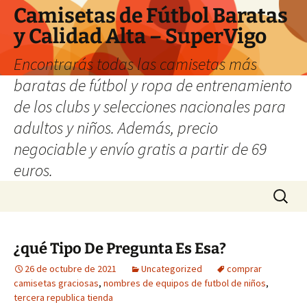
Camisetas de Fútbol Baratas
y Calidad Alta – SuperVigo
Encontrarás todas las camisetas más
baratas de fútbol y ropa de entrenamiento
de los clubs y selecciones nacionales para
adultos y niños. Además, precio
negociable y envío gratis a partir de 69
euros.
Saltar
Buscar:
al
contenido
¿qué Tipo De Pregunta Es Esa?
26 de octubre de 2021
Uncategorized
comprar
camisetas graciosas
,
nombres de equipos de futbol de niños
,
tercera republica tienda