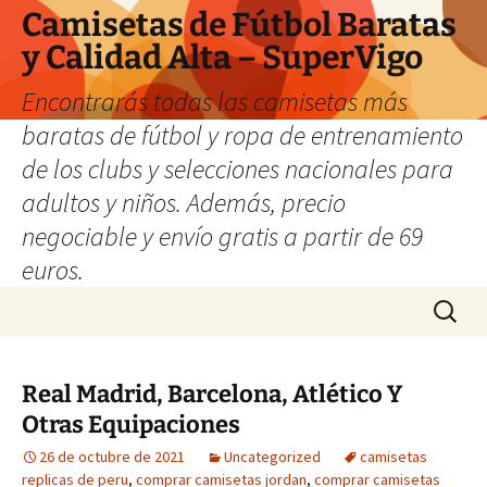
Camisetas de Fútbol Baratas
y Calidad Alta – SuperVigo
Encontrarás todas las camisetas más
baratas de fútbol y ropa de entrenamiento
de los clubs y selecciones nacionales para
adultos y niños. Además, precio
negociable y envío gratis a partir de 69
euros.
Saltar
Buscar:
al
contenido
Real Madrid, Barcelona, Atlético Y
Otras Equipaciones
26 de octubre de 2021
Uncategorized
camisetas
replicas de peru
,
comprar camisetas jordan
,
comprar camisetas