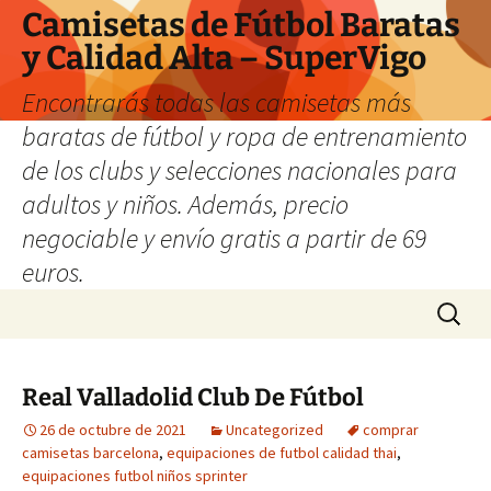
Camisetas de Fútbol Baratas
y Calidad Alta – SuperVigo
Encontrarás todas las camisetas más
baratas de fútbol y ropa de entrenamiento
de los clubs y selecciones nacionales para
adultos y niños. Además, precio
negociable y envío gratis a partir de 69
euros.
Saltar
Buscar:
al
contenido
Real Valladolid Club De Fútbol
26 de octubre de 2021
Uncategorized
comprar
camisetas barcelona
,
equipaciones de futbol calidad thai
,
equipaciones futbol niños sprinter