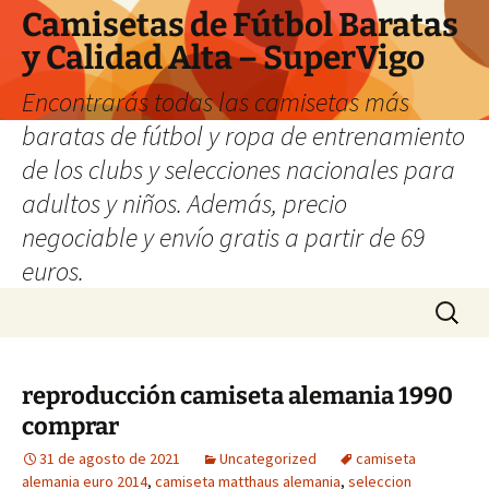
Camisetas de Fútbol Baratas
y Calidad Alta – SuperVigo
Encontrarás todas las camisetas más
baratas de fútbol y ropa de entrenamiento
de los clubs y selecciones nacionales para
adultos y niños. Además, precio
negociable y envío gratis a partir de 69
euros.
Saltar
Buscar:
al
contenido
reproducción camiseta alemania 1990
comprar
31 de agosto de 2021
Uncategorized
camiseta
alemania euro 2014
,
camiseta matthaus alemania
,
seleccion