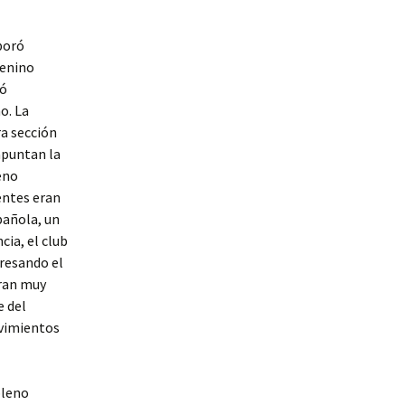
poró
menino
uó
o. La
ra sección
 apuntan la
reno
entes eran
spañola, un
ia, el club
presando el
Eran muy
e del
ovimientos
pleno