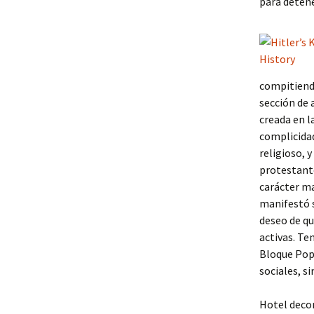
para detene
compitiendo
sección de 
creada en l
complicidad
religioso, 
protestante
carácter ma
manifestó s
deseo de qu
activas. Te
Bloque Popu
sociales, s
Hotel decor