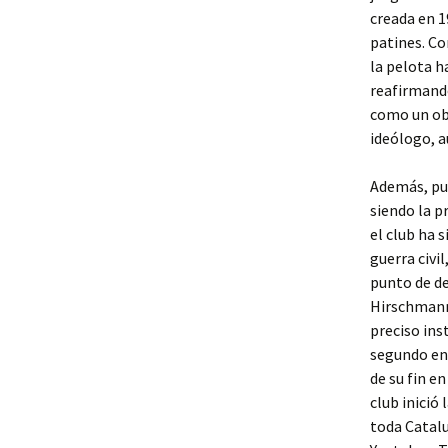
creada en 1
patines. Co
la pelota h
reafirmando
como un obj
ideólogo, a
Además, pus
siendo la p
el club ha 
guerra civi
punto de de
Hirschmann.
preciso ins
segundo en 
de su fin en
club inició
toda Catalu