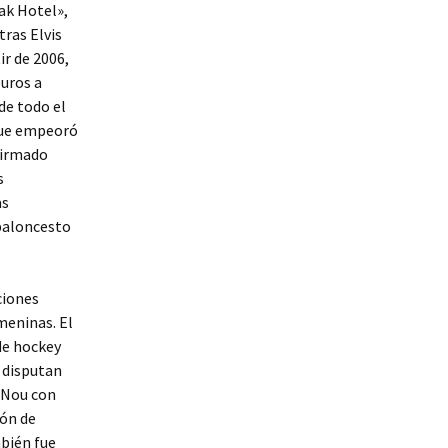
ak Hotel»,
tras Elvis
r de 2006,
euros a
 de todo el
 que empeoró
 firmado
s
as
 baloncesto
ciones
meninas. El
 de hockey
y disputan
 Nou con
lón de
mbién fue