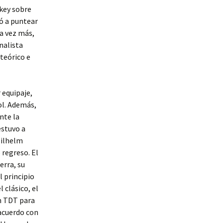
ckey sobre
ó a puntear
na vez más,
nalista
teórico e
 equipaje,
ol. Además,
nte la
estuvo a
Wilhelm
 regreso. El
erra, su
l principio
l clásico, el
en TDT para
 acuerdo con