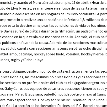
unista y cuando el Muro aún estaba en pie. 21 de abril: «Heartbre
xito de Elvis Presley, se mantiene en el tope de las carteleras mien
demonio adolescente en los hogares del mundo occidental. A parti
comprometió a realizar una donación no inferior a 1,5 millones de 
a que esta lo destine a mejorar las condiciones de vida de los niños
-Davies sufrió de ciática durante la filmación, un padecimiento
la escena en la que tenía que montar a caballo. Además, el club ha
 públicos en favor de la causa. Además de las secciones masculina
es, el club cuenta con secciones amateurs en otras ocho disciplin
 atletismo, patinaje, hockey sobre hielo, voleibol, hockey hierba,
ruedas, rugby y fútbol playa.
rcelona distingue, desde un punto de vista estructural, entre las sec
profesionales, las masculinas no profesionales y las secciones fe
 las secciones no profesionales del club es el exjugador argentino
es Gaby Cairo. Los equipos de estas tres secciones tienen su sede 
tros en el Palau Blaugrana, pabellón polideportivo anexo al Camp
ara 7585 espectadores. Hockey sobre hielo: Creada en 1972. Pabel
u de Gel. La sección de hockey sobre Patines del F. C. Barcelona ta