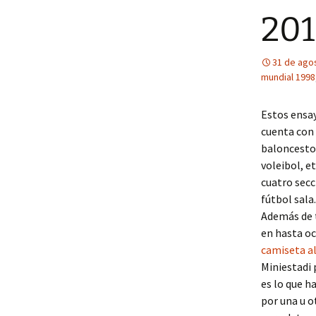
201
31 de ago
mundial 1998
Estos ensay
cuenta con 
baloncesto
voleibol, e
cuatro secc
fútbol sala
Además de t
en hasta oc
camiseta a
Miniestadi 
es lo que h
por una u o