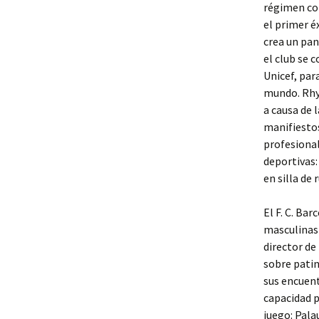
régimen com
el primer é
crea un pan
el club se 
Unicef, par
mundo. Rhys
a causa de 
manifiestos
profesional
deportivas:
en silla de 
El F. C. Ba
masculinas 
director de
sobre patin
sus encuen
capacidad p
juego: Pala