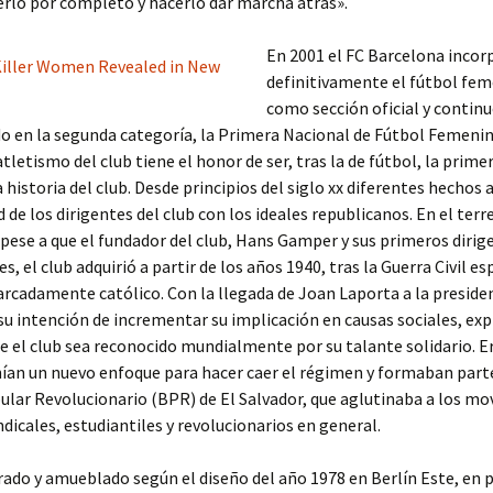
rlo por completo y hacerlo dar marcha atrás».
En 2001 el FC Barcelona incor
definitivamente el fútbol fe
como sección oficial y contin
 en la segunda categoría, la Primera Nacional de Fútbol Femenin
atletismo del club tiene el honor de ser, tras la de fútbol, la prime
a historia del club. Desde principios del siglo xx diferentes hechos
 de los dirigentes del club con los ideales republicanos. En el ter
y pese a que el fundador del club, Hans Gamper y sus primeros dirig
s, el club adquirió a partir de los años 1940, tras la Guerra Civil e
rcadamente católico. Con la llegada de Joan Laporta a la presidenc
u intención de incrementar su implicación en causas sociales, ex
e el club sea reconocido mundialmente por su talante solidario. 
nían un nuevo enfoque para hacer caer el régimen y formaban part
lar Revolucionario (BPR) de El Salvador, que aglutinaba a los m
indicales, estudiantiles y revolucionarios en general.
ado y amueblado según el diseño del año 1978 en Berlín Este, en 