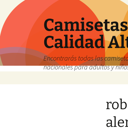
Camisetas 
Calidad Al
Encontrarás todas las camiseta
nacionales para adultos y niños
Saltar
al
contenido
rob
ale