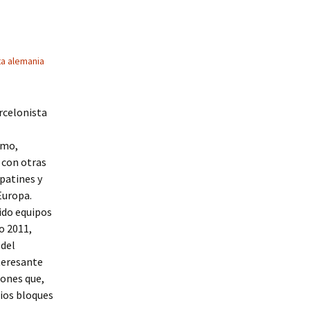
a alemania
rcelonista
smo,
a con otras
patines y
Europa.
ido equipos
o 2011,
 del
teresante
iones que,
rios bloques