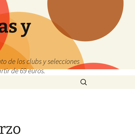
as y
o de los clubs y selecciones
tir de 69 euros.
Buscar:
rzo