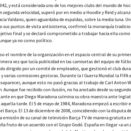
942, y está considerada uno de los mejores clubs del mundo de ho
n segunda velocidad, superó por en medio a Hoodle y Reid y alcanz
acia Valdano, quien aguardaba de espaldas, sobre la media luna. U
 sus puntos de vista antisistema, confirmó la monarquía tradicio
etivo final y se declaró comprometido a trabajar hacia ella como 
unque ya no como político.
o el nombre de la organización en el espacio central de su primer
rimera vez que lucía publicidad en las camisetas del equipo de fútb
sido dirigido por un comité de empleados, que gestionó el club dura
l, y varias comisiones gestoras. Durante la I Guerra Mundial la FIFA 
saparecer, aunque esto no pasó gracias al trabajo de Carl Anton 
 Aunque fue recibido con ilusión, no ha anotado desde su segundo
tante en que Diego Maradona culmina su obra maestra ante Inglat
aquella tarde. El 5 de mayo de 1984, Maradona empezó a escribir e
 el Barça. El 13 de diciembre de 2008, coincidiendo con la disputa de
 la emisión de su canal de televisión Barça TV de manera gratuita 
ña fruto de un acuerdo con el Grupo Godó. España en llegar «a un