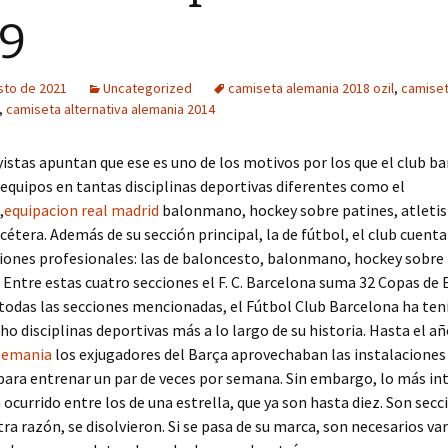
9
sto de 2021
Uncategorized
camiseta alemania 2018 ozil
,
camiset
,
camiseta alternativa alemania 2014
istas apuntan que ese es uno de los motivos por los que el club ba
equipos en tantas disciplinas deportivas diferentes como el
,
equipacion real madrid
balonmano, hockey sobre patines, atleti
tcétera. Además de su sección principal, la de fútbol, el club cuent
iones profesionales: las de baloncesto, balonmano, hockey sobre 
. Entre estas cuatro secciones el F. C. Barcelona suma 32 Copas de 
odas las secciones mencionadas, el Fútbol Club Barcelona ha ten
ho disciplinas deportivas más a lo largo de su historia. Hasta el añ
lemania
los exjugadores del Barça aprovechaban las instalaciones
para entrenar un par de veces por semana. Sin embargo, lo más in
a ocurrido entre los de una estrella, que ya son hasta diez. Son secc
tra razón, se disolvieron. Si se pasa de su marca, son necesarios va