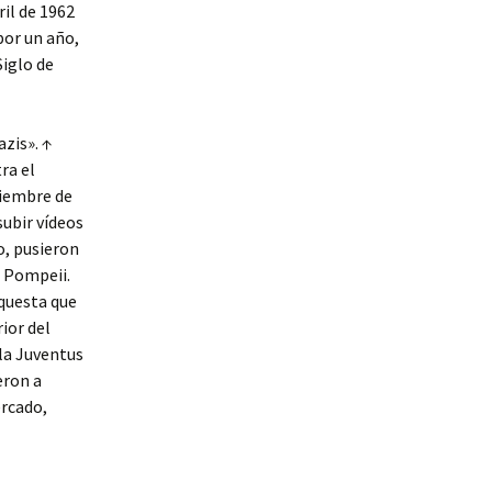
ril de 1962
por un año,
Siglo de
azis». ↑
ra el
ciembre de
subir vídeos
o, pusieron
, Pompeii.
rquesta que
ior del
 la Juventus
eron a
ercado,