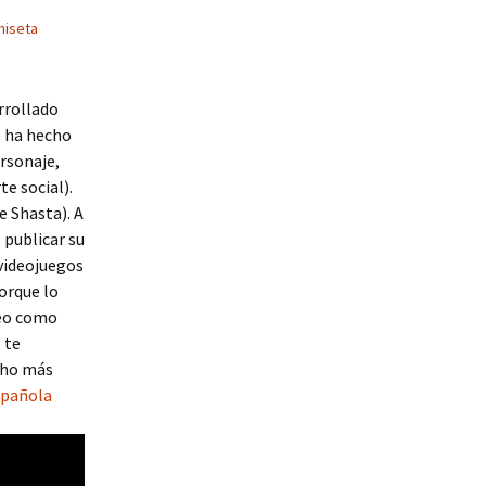
miseta
rrollado
e ha hecho
rsonaje,
te social).
e Shasta). A
 publicar su
 videojuegos
orque lo
veo como
 te
cho más
spañola