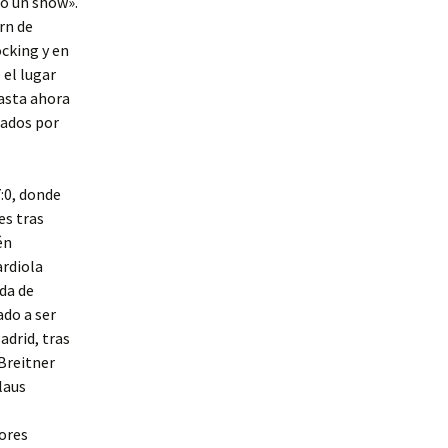
mo un show».
rn de
cking y en
 el lugar
hasta ahora
tados por
:0, donde
es tras
én
ardiola
da de
ado a ser
adrid, tras
 Breitner
laus
jores