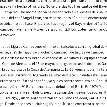
nso llevarlo a escenarios con otros artistas pero sin venderlo co
ces ya ha hecho otros tres. No te pierdas los tres tantos del Baye
l Camp Nou. De momento ya ha colaborado en el desfile de Ana Lo
raje del chef Ángel León, entre otros, pero aún no ha encontrado
e ubicar lo que hace. El partido tuvo lugar y el Bayern derrotó al 
s campeón alemán, el Núremberg con un 2:0. Los goles fueron ano
s Welker.
inal de Liga de Campeones eliminó al Barcelona con un global de 7
ente, el 25 de mayo, se proclamó campeón de la Liga de Campeon
1 al Borussia Dortmund en el estadio de Wembley. El equipo tambi
a Copa de Alemania el 15 de mayo, consiguiendo así el doblete. Gu
 la conquista de la Copa de Alemania 2015-16, venciendo en la tan
 Borussia Dortmund, logrando así otro doblete. Sin duda está llam
referentes del fútbol español, ya que es centrocampista del Real M
o también el FC Barcelona, tras su debut en el Betis. En 1974 Paul
club para irse al Real Madrid, pero llegarían dos nuevos jugadores, K
Duisburgo, y un delantero de tan solo 18 años de edad, Karl-Heinz
 Desde entonces el club siguió la política de contratar a los me