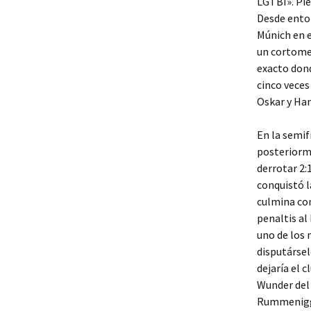
LGTBI». Pie
Desde enton
Múnich en e
un cortomet
exacto dond
cinco vece
Oskar y Han
En la semif
posteriorm
derrotar 2:
conquistó l
culmina con
penaltis al
uno de los 
disputársel
dejaría el 
Wunder del 
Rummenigge.