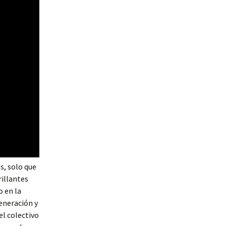
s, solo que
rillantes
o en la
eneración y
el colectivo