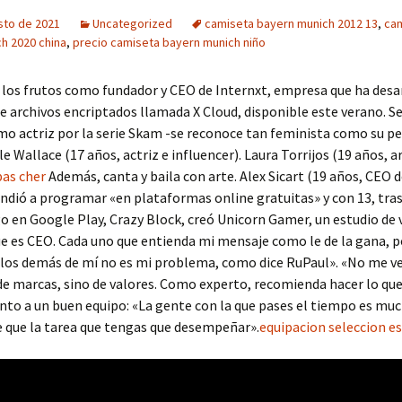
sto de 2021
Uncategorized
camiseta bayern munich 2012 13
,
ca
h 2020 china
,
precio camiseta bayern munich niño
los frutos como fundador y CEO de Internxt, empresa que ha desa
e archivos encriptados llamada X Cloud, disponible este verano. S
o actriz por la serie Skam -se reconoce tan feminista como su pe
e Wallace (17 años, actriz e influencer). Laura Torrijos (19 años, ar
pas cher
Además, canta y baila con arte. Alex Sicart (19 años, CEO d
endió a programar «en plataformas online gratuitas» y con 13, tras
o en Google Play, Crazy Block, creó Unicorn Gamer, un estudio de
ue es CEO. Cada uno que entienda mi mensaje como le de la gana, p
 los demás de mí no es mi problema, como dice RuPaul». «No me 
de marcas, sino de valores. Como experto, recomienda hacer lo que
nto a un buen equipo: «La gente con la que pases el tiempo es mu
 que la tarea que tengas que desempeñar».
equipacion seleccion e