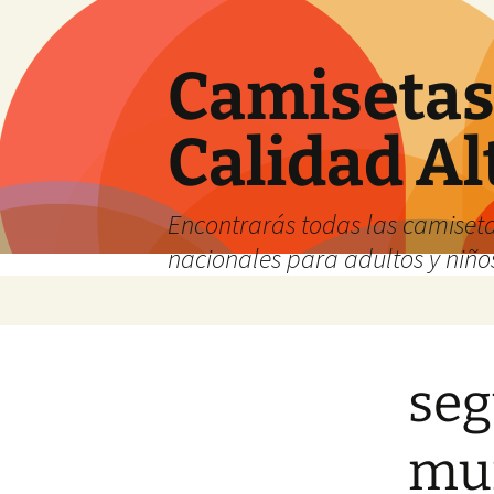
Camisetas 
Calidad Al
Encontrarás todas las camiseta
nacionales para adultos y niños
Saltar
al
contenido
seg
mu