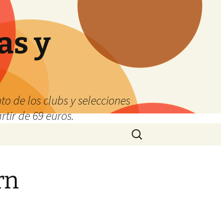
as y
o de los clubs y selecciones
tir de 69 euros.
Buscar:
rn