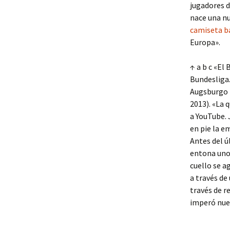
jugadores d
nace una nu
camiseta b
Europa».
↑ a b c «El
Bundesliga.
Augsburgo (
2013). «La 
a YouTube. 
en pie la e
Antes del ú
entona uno 
cuello se a
a través de
través de r
imperó nue