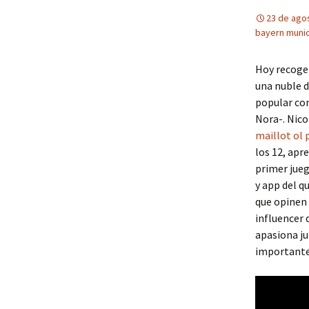
23 de ago
bayern munic
Hoy recoge 
una nuble d
popular com
Nora-. Nicol
maillot ol 
los 12, apr
primer jueg
y app del q
que opinen
influencer 
apasiona ju
importante