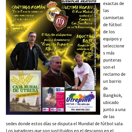
exactas de
las
camisetas
de fútbol
de los
equipos y
seleccione
s más
punteras
son el
reclamo de
un barrio
de
Bangkok,
ubicado
junto a una
de las
sedes donde estos días se disputa el Mundial de fútbol sala.
Los jugadores que son sustituidos en el descanso en el