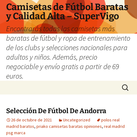
Camisetas de Fútbol Baratas
y Calidad Alta – SuperVigo
Encontrarás todas las camisetas más
baratas de fútbol y ropa de entrenamiento
de los clubs y selecciones nacionales para
adultos y niños. Además, precio
negociable y envío gratis a partir de 69
euros.
Saltar
Buscar:
al
contenido
Selección De Fútbol De Andorra
26 de octubre de 2021
Uncategorized
polos real
madrid baratos
,
priako camisetas baratas opiniones
,
real madrid
psg marca