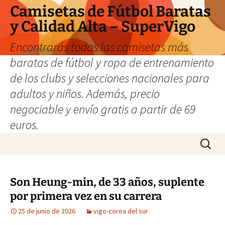
Camisetas de Fútbol Baratas
y Calidad Alta – SuperVigo
Encontrarás todas las camisetas más
baratas de fútbol y ropa de entrenamiento
de los clubs y selecciones nacionales para
adultos y niños. Además, precio
negociable y envío gratis a partir de 69
euros.
Saltar
Buscar:
al
contenido
Son Heung-min, de 33 años, suplente
por primera vez en su carrera
25 de junio de 2026
vigo-corea del sur