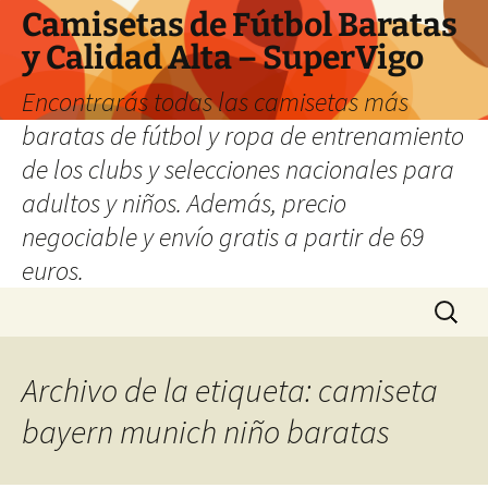
Camisetas de Fútbol Baratas
y Calidad Alta – SuperVigo
Encontrarás todas las camisetas más
baratas de fútbol y ropa de entrenamiento
de los clubs y selecciones nacionales para
adultos y niños. Además, precio
negociable y envío gratis a partir de 69
euros.
Saltar
Buscar:
al
contenido
Archivo de la etiqueta: camiseta
bayern munich niño baratas