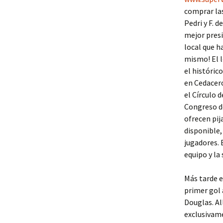
comprar las
Pedri y F. 
mejor pres
local que h
mismo! El l
el históric
en Cedacero
el Círculo d
Congreso d
ofrecen pij
disponible,
jugadores. 
equipo y la 
Más tarde e
primer gol 
Douglas. Al
exclusivame