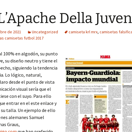
L’Apache Della Juve
ubre de 2021
Uncategorized
camiseta krl mrx
,
camisetas falsifi
cas camisetas futbol 2017
al 100% en algodón, su punto
e, su diseño neutro y tiene el
pecho, siguiendo la tendencia
ia. Lo lógico, natural,
claro desde el punto de vista
icación visual sería que el
iese con el suyo. Para ello
que entrar en el este enlace y
 su talla. Un ejemplo de ello
venes alemanes Samuel
nas Graus,
vigo.com
que han preferido