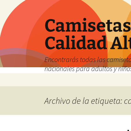
Camisetas 
Calidad Al
Encontrarás todas las camiseta
nacionales para adultos y niños
Saltar
al
contenido
Archivo de la etiqueta: c