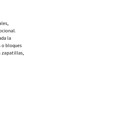
les,
pcional.
ada la
s o bloques
 zapatillas,