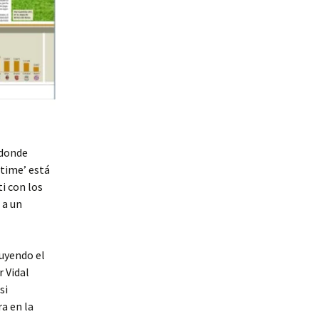
 donde
 time’ está
i con los
 a un
luyendo el
r Vidal
si
a en la