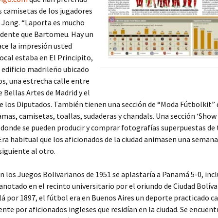
 camisetas de los jugadores
de Jong. “Laporta es mucho
idente que Bartomeu. Hay un
ace la impresión usted
ocal estaba en El Principito,
o edificio madrileño ubicado
s, una estrecha calle entre
e Bellas Artes de Madrid y el
e los Diputados. También tienen una sección de “Moda Fútbolkit”
amas, camisetas, toallas, sudaderas y chandals. Una sección ‘Show
 donde se pueden producir y comprar fotografías superpuestas de t
Era habitual que los aficionados de la ciudad animasen una semana
siguiente al otro.
n los Juegos Bolivarianos de 1951 se aplastaría a Panamá 5-0, inc
anotado en el recinto universitario por el oriundo de Ciudad Bolíva
lá por 1897, el fútbol era en Buenos Aires un deporte practicado ca
nte por aficionados ingleses que residían en la ciudad. Se encuentr