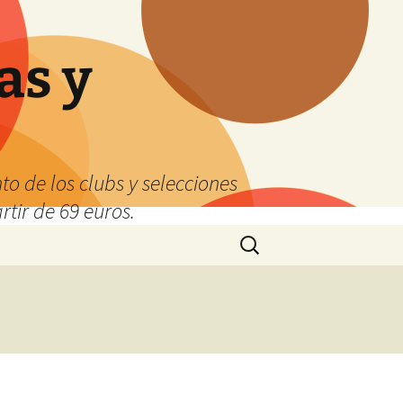
as y
o de los clubs y selecciones
tir de 69 euros.
Buscar: