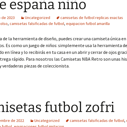
je españa niño
o de 2023
Uncategorized
camisetas de futbol replicas exactas
olso
,
camisetas falsificadas de futbol
,
equipacion futbol amarilla
a de la herramienta de diseño, puedes crear una camiseta única en 
jos. Es como un juego de niños: simplemente usa la herramienta de
o en línea y lo recibirás en tu casa en un abrir y cerrar de ojos grac
trega rápido. Para nosotros las Camisetas NBA Retro son unas his
y verdaderas piezas de coleccionista.
isetas futbol zofri
iembre de 2022
Uncategorized
camisetas falsificadas de futbol
,
 futbol
,
equipaciones futbol imitacion