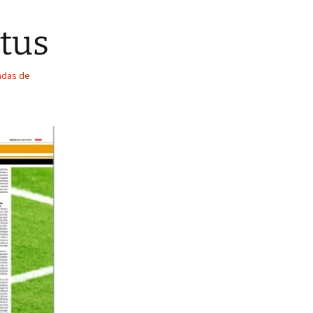
ntus
cadas de