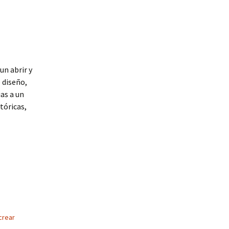
un abrir y
 diseño,
ias a un
tóricas,
crear