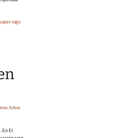
super vigo
 en
etas futbol
. En El
uación sino