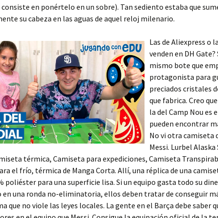
 consiste en ponértelo en un sobre). Tan sediento estaba que sum
mente su cabeza en las aguas de aquel reloj milenario.
Las de Aliexpress o l
venden en DH Gate? S
mismo bote que emp
protagonista para g
preciados cristales d
que fabrica. Creo qu
la del Camp Nou es e
pueden encontrar má
No vi otra camiseta 
Messi. Lurbel Alaska
miseta térmica, Camiseta para expediciones, Camiseta Transpirab
ra el frío, térmica de Manga Corta. Allí, una réplica de una camiset
% poliéster para una superficie lisa. Si un equipo gasta todo su dine
 en una ronda no-eliminatoria, ellos deben tratar de conseguir m
a que no viole las leyes locales. La gente en el Barça debe saber q
ores en el equipo que Messi. Consigue la equipación oficial de la 