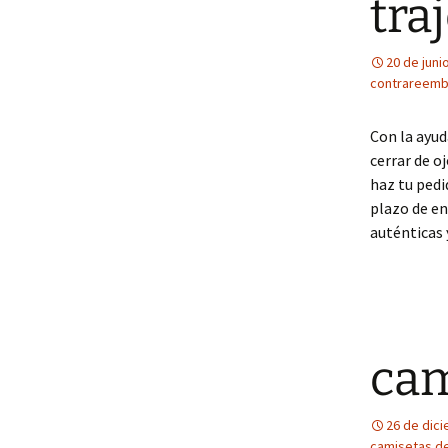
tra
20 de juni
contrareemb
Con la ayud
cerrar de o
haz tu pedid
plazo de en
auténticas 
cam
26 de dic
camisetas de