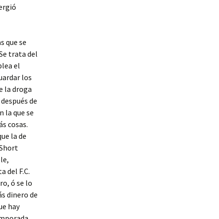
ergió
as que se
e trata del
lea el
uardar los
e la droga
e después de
n la que se
s cosas.
que la de
 Short
le,
a del F.C.
ro, ó se lo
ás dinero de
ue hay
temporada