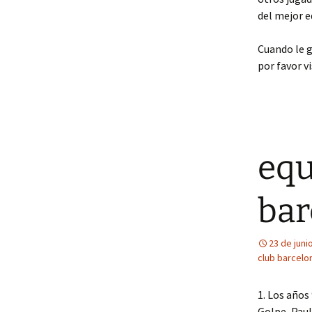
del mejor e
Cuando le g
por favor v
equ
bar
23 de juni
club barcelo
1. Los años
Golpe, Paul