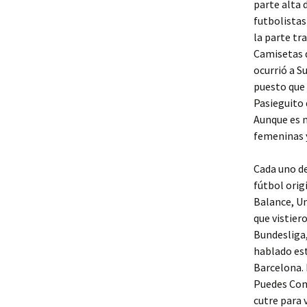
parte alta 
futbolista
la parte tr
Camisetas 
ocurrió a S
puesto que 
Pasieguito
Aunque es m
femeninas y
Cada uno de
fútbol orig
Balance, U
que vistier
Bundesliga,
hablado est
Barcelona. 
Puedes Com
cutre para 