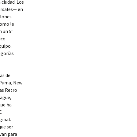
 ciudad. Los
orsales— en
alones.
como le
n un 5º
ico
quipo.
egorías
as de
, Puma, New
as Retro
eague,
que ha
C
ginal.
que ser
lvan para