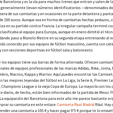
de Barcelona y es la vía para muchos trenes que entran y salen de la
s generalmente llevan números identificatorios —denominados d
asera de sus camisetas y en ocasiones en la parte delantera y pant
de 160 euros. Aunque sea en forma de camisetas hechas pedazos, 
uiza en su partido contra Francia. La irregular campaña terminó co
clasificaba al equipo para Europa, aunque en enero dimitió el técn
 dando paso a Manolo Mestre en su segunda etapa entrenando al e
ás conocido por sus equipos de fútbol masculino, cuenta con cat
 con secciones deportivas en fútbol sala y baloncesto.
 los equipos tiene sus barras de forma alternada. Ofrecen camiset
inales de equipos profesionales de las marcas Adidas, Nike, Joma
mbro, Macron, Kappa y Warrior. Aquí puedes encontrar las Camiset
on las mejores leyendas del fútbol en La Liga, la Serie A, Premier L
 Champions League o la vieja Copa de Europa. La mayoría con los 
e diario, de hecho, están bien informados de la partida de Messi. F
La equipación del Barcelona para este año me parece bastante ori
prar su camiseta en este enlace:
Camiseta Real Madrid
Rául. Hay 
vender una camiseta a 105 € y hacer pagar 0’5 € porque te lo envue