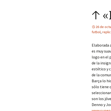
↑ «
26 de oct
futbol
,
repli
Elaborada 
es muy suav
logo en el 
de la insign
estético y 
de la comun
Barça lo hic
sólo tiene 
seleccionar
son los jó
Denno y Jo
www.super