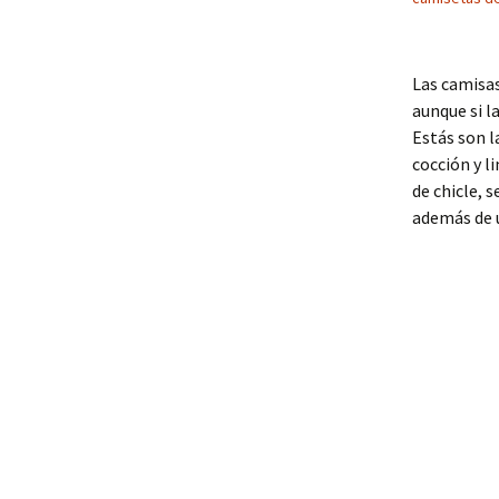
Las camisas
aunque si l
Estás son l
cocción y l
de chicle, 
además de 