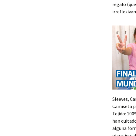
regalo (que
irreflexiva
Sleeves, Ca
Camiseta pa
Tejido: 100
han quitado
alguna form
otros jugad