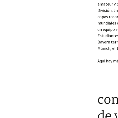
amateur y p
División, t
copas rosar
mundiales e
un equipo s
Estudiantes
Bayern term
Múnich, el
Aquí hay m
com
de 