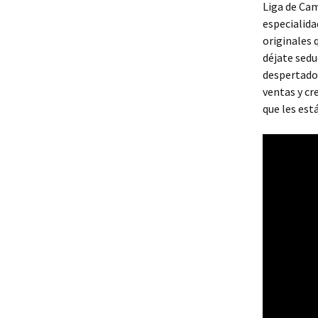
Liga de Ca
especialida
originales 
déjate seduc
despertador
ventas y cr
que les est