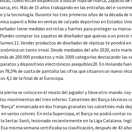
osas, todos están dispuestos a buscar ropa de marca, zapatos de
arca, etc. Más de 15 años trabajando en las entrañas del e-comme
ujo y la tecnología. Durante los tres primeros años de la década de lo
nica superó a Nike en ventas de calzado deportivo en Estados Uni
señador tiene medidas estrictas y fuertes para proteger su marca 
. Puedes comprar los zapatos de diseñador que quieras a un precio 
umen.11. Vender productos de diseñador de réplicas te pondrá en
conómica un tanto irreal. Desde mediados del año 2020, este mar
más de 200.000 productos y más 1000 categorías destacando las s
paratos y dispositivos electrónicos asequibles20. En Holanda fuer
un 78,5% de cuota de pantalla las cifras que situaron un nuevo réc
os 4,1 de la final de al Eurocopa.
 la pierna se coloca en el muslo del jugador y lleva otro mando Jo
los movimientos del tren inferior. Calcetines del Barça técnicos c
“Barça” enmarcada en dos franjas granates los calcetines más de
 en varios colores. En esta Supercopa, el Barça no podrá contar c
lla Sertac Sanli, lesionado recientemente en la Liga Catalana. Ing
 Esa misma semana certificaba su clasificación, después de 43 años