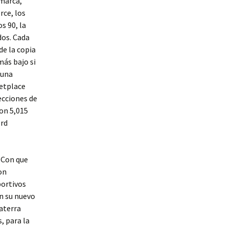
 marca,
rce, los
s 90, la
dos. Cada
de la copia
más bajo si
 una
ketplace
ecciones de
on 5,015
ord
y-Con que
on
portivos
on su nuevo
laterra
, para la