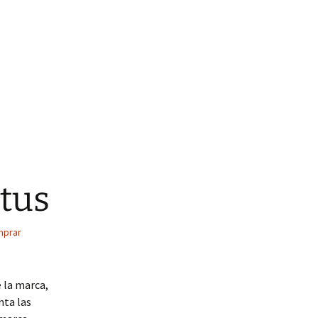
ntus
mprar
e la marca,
nta las