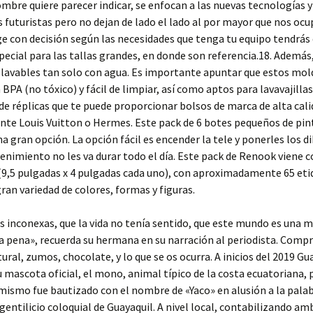
bre quiere parecer indicar, se enfocan a las nuevas tecnologías y
s futuristas pero no dejan de lado el lado al por mayor que nos ocu
ige con decisión según las necesidades que tenga tu equipo tendrás
ecial para las tallas grandes, en donde son referencia.18. Además
lavables tan solo con agua. Es importante apuntar que estos mol
 BPA (no tóxico) y fácil de limpiar, así como aptos para lavavajillas
 réplicas que te puede proporcionar bolsos de marca de alta cali
te Louis Vuitton o Hermes. Este pack de 6 botes pequeños de pin
a gran opción. La opción fácil es encender la tele y ponerles los d
enimiento no les va durar todo el día. Este pack de Renook viene c
(9,5 pulgadas x 4 pulgadas cada uno), con aproximadamente 65 eti
gran variedad de colores, formas y figuras.
s inconexas, que la vida no tenía sentido, que este mundo es una m
la pena», recuerda su hermana en su narración al periodista. Comp
tural, zumos, chocolate, y lo que se os ocurra. A inicios del 2019 Gu
 mascota oficial, el mono, animal típico de la costa ecuatoriana,
mismo fue bautizado con el nombre de «Yaco» en alusión a la pala
gentilicio coloquial de Guayaquil. A nivel local, contabilizando am