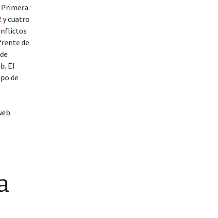
e Primera
2
y cuatro
onflictos
frente de
 de
b. El
ipo de
web.
a