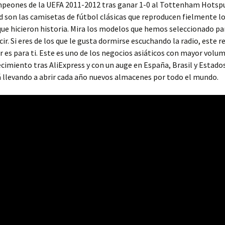
mpeones de la UEFA 2011-2012 tras ganar 1-0 al Tottenham Hotspu
d son las camisetas de fútbol clásicas que reproducen fielmente 
que hicieron historia. Mira los modelos que hemos seleccionado par
ir. Si eres de los que le gusta dormirse escuchando la radio, este re
 es para ti. Este es uno de los negocios asiáticos con mayor volu
ecimiento tras AliExpress y con un auge en España, Brasil y Estado
á llevando a abrir cada año nuevos almacenes por todo el mundo.