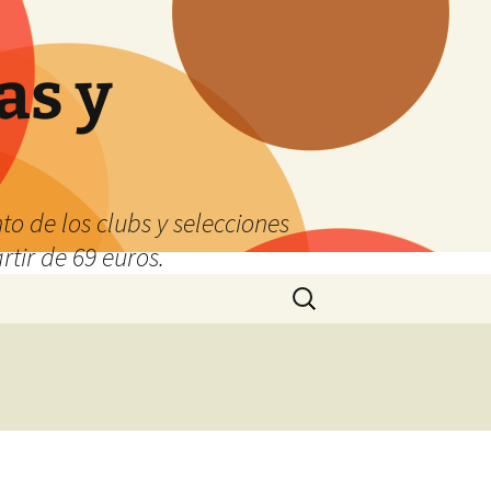
as y
o de los clubs y selecciones
tir de 69 euros.
Buscar: