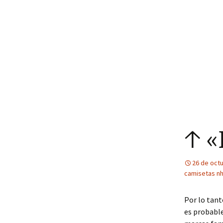
↑ «
26 de oct
camisetas nh
Por lo tant
es probable