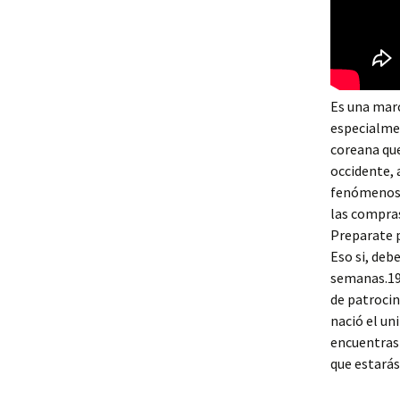
Es una marc
especialmen
coreana que
occidente, 
fenómenos c
las compras
Preparate p
Eso si, deb
semanas.19.
de patrocin
nació el un
encuentras 
que estarás