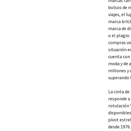
marcas fam
bolsos de m
viajes, el l
marca britá
marca de di
o el plagio
compras vol
situación e
cuenta con 
moda y de a
millones y 
superando l
La cinta de
responde a 
rotulación 
disponibles
pívot estre
desde 1976.