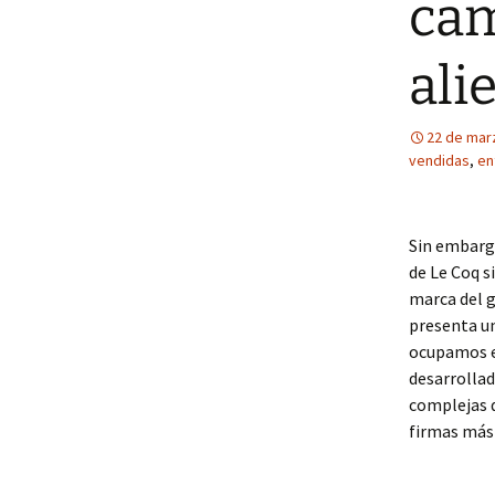
cam
ali
22 de mar
vendidas
,
en
Sin embarg
de Le Coq s
marca del g
presenta un
ocupamos e
desarrollad
complejas q
firmas más 