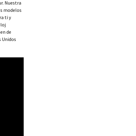
r. Nuestra
los modelos
a ti y
loj
men de
s Unidos