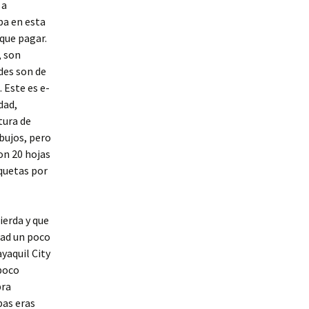
 a
pa en esta
 que pagar.
, son
des son de
. Este es e-
dad,
tura de
ibujos, pero
on 20 hojas
quetas por
ierda y que
rad un poco
ayaquil City
 poco
bra
bas eras