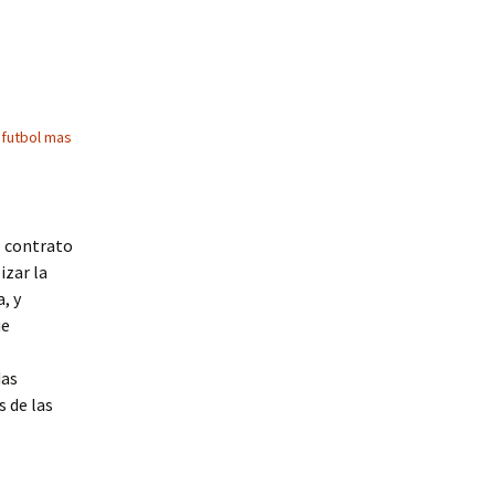
 futbol mas
l contrato
izar la
, y
ue
das
 de las