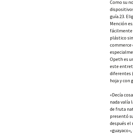
Como su nom
dispositivo
guía.23. El
Mención esp
fácilmente 
plástico sin
commerce de
especialmen
Opeth es un
este entret
diferentes 
hoja y con 
«Decía cosa
nada valía 
de fruta na
presentó su
después el 
«guayaco», 