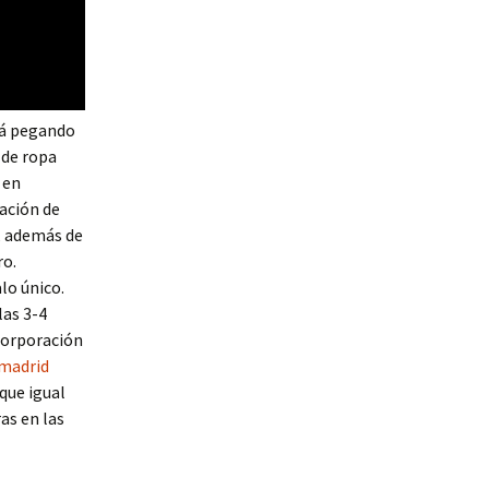
stá pegando
 de ropa
 en
ación de
, además de
ro.
lo único.
las 3-4
corporación
 madrid
que igual
as en las