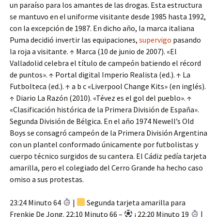
un paraíso para los amantes de las drogas. Esta estructura
se mantuvo en el uniforme visitante desde 1985 hasta 1992,
con la excepción de 1987. En dicho año, la marca italiana
Puma decidió invertir las equipaciones,
supervigo
pasando
la roja a visitante. ↑ Marca (10 de junio de 2007). «El
Valladolid celebra el título de campeón batiendo el récord
de puntos». ↑ Portal digital Imperio Realista (ed.). ↑ La
Futbolteca (ed.). ↑ a b c «Liverpool Change Kits» (en inglés).
↑ Diario La Razón (2010). «Tévez es el gol del pueblo». ↑
«Clasificación histórica de la Primera División de España».
Segunda División de Bélgica. En el año 1974 Newell’s Old
Boys se consagró campeón de la Primera División Argentina
con un plantel conformado únicamente por futbolistas y
cuerpo técnico surgidos de su cantera. El Cádiz pedía tarjeta
amarilla, pero el colegiado del Cerro Grande ha hecho caso
omiso a sus protestas.
23:24 Minuto 64
|
Segunda tarjeta amarilla para
Frenkie De Jong. 22:10 Minuto 66 –
¡ 22:20 Minuto 19
|