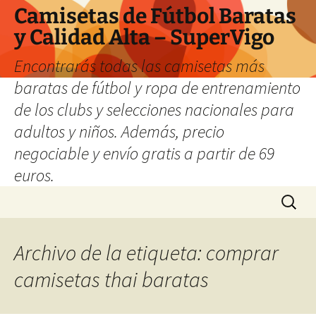
Camisetas de Fútbol Baratas
y Calidad Alta – SuperVigo
Encontrarás todas las camisetas más
baratas de fútbol y ropa de entrenamiento
de los clubs y selecciones nacionales para
adultos y niños. Además, precio
negociable y envío gratis a partir de 69
euros.
Saltar
Buscar:
al
contenido
Archivo de la etiqueta: comprar
camisetas thai baratas