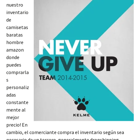
nuestro
inventario
de
camisetas
baratas
hombre
amazon
donde
puedes
comprarla
s
personaliz
adas
constante
mente al
mejor
precio! En
cambio, el comerciante compra el inventario según sea
necesario de un tercero, generalmente dropshipping