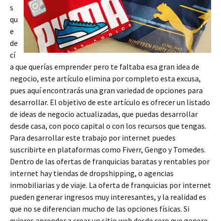
s
qu
e
de
cí
a que querías emprender pero te faltaba esa gran idea de
negocio, este artículo elimina por completo esta excusa,
pues aquí encontrarás una gran variedad de opciones para
desarrollar. El objetivo de este artículo es ofrecer un listado
de ideas de negocio actualizadas, que puedas desarrollar
desde casa, con poco capital o con los recursos que tengas.
Para desarrollar este trabajo por internet puedes
suscribirte en plataformas como Fiverr, Gengo y Tomedes.
Dentro de las ofertas de franquicias baratas y rentables por
internet hay tiendas de dropshipping, o agencias
inmobiliarias y de viaje. La oferta de franquicias por internet
pueden generar ingresos muy interesantes, y la realidad es
que no se diferencian mucho de las opciones físicas. Si
quieres aprender a crear un sitio web desde cero que genere