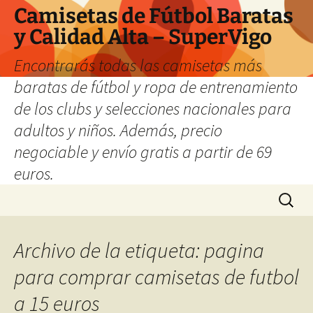
Camisetas de Fútbol Baratas
y Calidad Alta – SuperVigo
Encontrarás todas las camisetas más
baratas de fútbol y ropa de entrenamiento
de los clubs y selecciones nacionales para
adultos y niños. Además, precio
negociable y envío gratis a partir de 69
euros.
Saltar
Buscar:
al
contenido
Archivo de la etiqueta: pagina
para comprar camisetas de futbol
a 15 euros