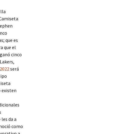
lla
 Camiseta
tephen
inco
as; que es
a que el
 ganó cinco
 Lakers,
 2022
será
uipo
iseta
o existen
dicionales
s
 les da a
conoció como
yorativo a