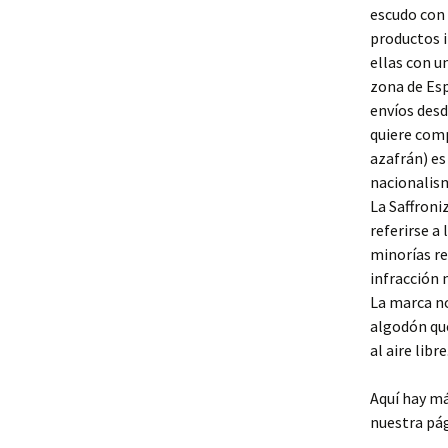
escudo con 
productos i
ellas con u
zona de Esp
envíos desd
quiere comp
azafrán) es
nacionalism
La Saffroni
referirse a
minorías re
infracción 
La marca n
algodón que
al aire libre
Aquí hay m
nuestra pá