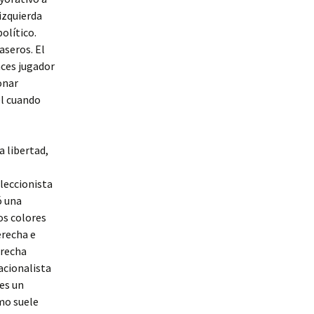
izquierda
olítico.
aseros. El
nces jugador
onar
él cuando
a libertad,
leccionista
ó una
os colores
erecha e
erecha
acionalista
es un
omo suele