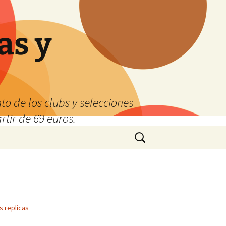
as y
o de los clubs y selecciones
tir de 69 euros.
Buscar:
s replicas