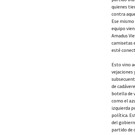
quienes tie
contra aque
Ese mismo a
equipo vien
Amadus Vier
camisetas e
esté conect
Esto vino a
vejaciones 
subsecuente
de cadávere
botella de 
como el azu
izquierda p
política. E
del gobiern
partido de 