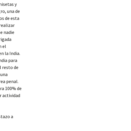
misetas y
ro, una de
os de esta
realizar
ue nadie
rigada
n el
n la India.
ndia para
l resto de
 una
rea penal.
rra 100% de
r actividad
stazo a