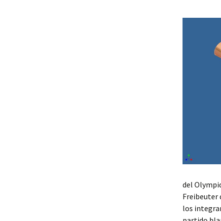
del Olympiq
Freibeuter 
los integra
partido bla