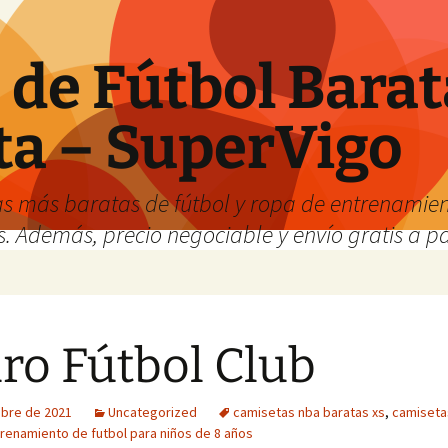
de Fútbol Barat
ta – SuperVigo
s más baratas de fútbol y ropa de entrenamient
. Además, precio negociable y envío gratis a par
ro Fútbol Club
ubre de 2021
Uncategorized
camisetas nba baratas xs
,
camiseta
renamiento de futbol para niños de 8 años