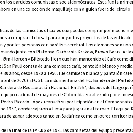
en los partidos comunistas o socialdemócratas. Esta fue la prime
boró en una colección de maquillaje con alguien fuera del círculo 
licas de las camisetas oficiales que puedes comprar por mucho me
s a comprar el dorsal para apoyar los proyectos de las entidade
n y por las personas con parálisis cerebral. Los alemanes son uno d
l mundo junto con Platense, Garbarnia Kraków, Brown Bears, Atla
 Ørn-Horten y Billstedt-Horn que han mantenido el Café como dis
l San Pauli consta de una camiseta café, pantalón blanco y medias
e 30 años, desde 1920 a 1950, fue camiseta blanca y pantalón café. 
e abril de 2020). «FC ST. La indumentaria del F.C. Bandera del Partid
Bandera de Restauración Nacional. En 1957, después del largo per
el equipo nacional de mayores de Colombia encabezado por el nuev
 Pedro Ricardo López reanudó su participación en el Campeonato
o 1957, donde viajaron a Lima para jugar en el torneo. El equipo 
ara de ganar adeptos tanto en Sudáfrica como en otros territorios
de la final de la FA Cup de 1921 las camisetas del equipo present