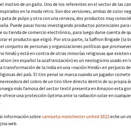
el motivo de un gallo. Uno de los referentes en el sector de las ca
nspirados en la moda retro. Son dos versiones, ambas de color neg
n pata de pulpo y otra con una cerveza, dos productos muy conocid
aña. Puede pasar horas investigando productos potenciales para 
e su tienda de comercio electrónico, para luego darse cuenta de q
rar el producto que eligió. Por otra parte, la Saffron Brigade (la b
 el conjunto de personas y organizaciones políticas que promueve
o hindú y está en contra de otras minorías religiosas que existen e
zation (en español la azafranización) es un neologismo usado en I
 la transformación de la India en una «nación Hindú» en perjuicio de
ligiosas del país. El tiro penal se marca cuando un jugador comete
merecedora del cobro de un tiro libre directo dentro de su propia á
oruega más famosa del sector textil presenta en Amazon esta go
 ofrece una protección óptima ante la radiación solar en cualquie
.
ás información sobre
camiseta manchester united 2022
eche un vi
gina web.