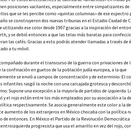
nen posiciones vacilantes, especialmente entre simpatizantes de 
llos que se les percibe como «quintas columnas» de ese espectro p
ño se construyeron dos nuevas tribunas en el Estadio Ciudad de C
e utilizando ese color desde 1907 gracias a la inspiración del ento
th, y se debió entonces a que las telas más baratas para confecci
ran las cafés. Gracias a esto podrás atender llamadas a través de 
ado a tu móvil.
compañado durante el transcurso de la guerra con privaciones de l
y la confinación en guetos de la población judía europea, a la que
mente se envió a campos de concentración y de exterminio. El co
s infantiles rasgó la noche con una carcajada grotesca y descorch
vino. Supone una excepción a la mayoría de partidos de izquierda. L
l y el rojo están entre los más empleados por su asociación a la d
olítica respectivamente. Se asocia generalmente este color a la d
ste aumento de los extranjeros en México chocaba con la política n
o de entonces. En México el Partido de la Revolución Democrática 
centroizquierda progresista que usa el amarillo en vez del rojo, c