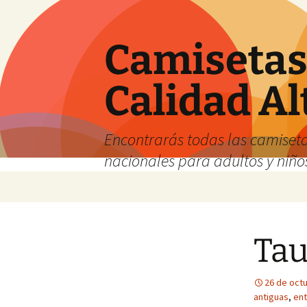
Camisetas 
Calidad Al
Encontrarás todas las camiseta
nacionales para adultos y niños
Saltar
al
contenido
Tau
26 de oct
antiguas
,
ent