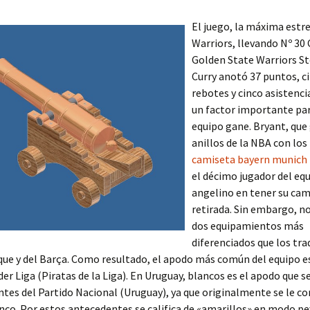
El juego, la máxima estre
Warriors, llevando Nº 30
Golden State Warriors S
Curry anotó 37 puntos, c
rebotes y cinco asistenci
un factor importante par
equipo gane. Bryant, que
anillos de la NBA con los
camiseta bayern munich
el décimo jugador del eq
angelino en tener su cam
retirada. Sin embargo, n
dos equipamientos más
diferenciados que los tra
ue y del Barça. Como resultado, el apodo más común del equipo e
der Liga (Piratas de la Liga). En Uruguay, blancos es el apodo que se
ntes del Partido Nacional (Uruguay), ya que originalmente se le 
nco. Por estos antecedentes se califica de «amarillos» en modo pe