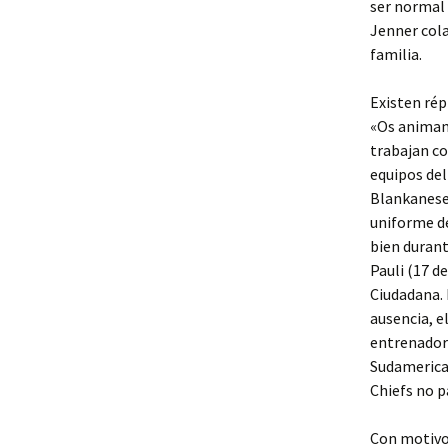
ser normal 
Jenner cola
familia.
Existen rép
«Os animamo
trabajan co
equipos de
Blankanese,
uniforme de
bien durant
Pauli (17 d
Ciudadana. 
ausencia, 
entrenador
Sudamerican
Chiefs no p
Con motivo 