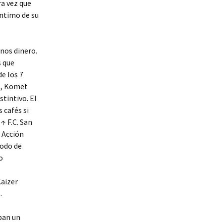
ra vez que
íntimo de su
nos dinero.
s que
e los 7
s, Komet
tintivo. El
 cafés si
↑ F.C. San
o Acción
íodo de
o
Kaizer
.
aban un