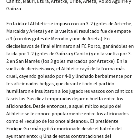
Canito, Mauri, Etura, Artetxe, Uribe, Arieta, Koldo Aguirre y
Gaínza.
En la ida el Athletic se impuso con un 3-2 (goles de Arteche,
Marcaida y Arieta) y en la vuelta el resultado fue de empate
a 3 (con dos goles de Merodio y uno de Arieta). En
dieciseisavos de final eliminaron al FC Porto, ganándoles en
la ida por 1-2 (goles de Gaínza y Canito) y en la vuelta por 3-
2 en San Mamés (los 3 goles marcados por Artetxe). En la
vuelta de dieciseisavos, el Athletic cayó de la forma más
cruel, cayendo goleado por 4-0 y linchado berbalmente por
los aficionados belgas, que durante todo el partido
humillaron e insultaron a los jugadores vascos con cánticos
fascistas. Sus diez temporadas dejaron huella entre los
aficionados. Desde entonces, a aquel mítico equipo del
Athletic se le conoce popularmente entre los aficionados
como el «equipo de los once aldeanos». El presidente
Enrique Guzmán gritó emocionado desde el balcón del
ayuntamiento: «¡ Una de estas contrataciones del