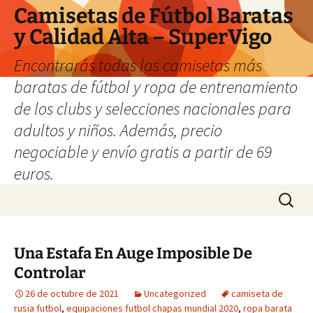
Camisetas de Fútbol Baratas
y Calidad Alta – SuperVigo
Encontrarás todas las camisetas más
baratas de fútbol y ropa de entrenamiento
de los clubs y selecciones nacionales para
adultos y niños. Además, precio
negociable y envío gratis a partir de 69
euros.
Saltar
Buscar:
al
contenido
Una Estafa En Auge Imposible De
Controlar
26 de octubre de 2021
Uncategorized
camiseta de
rusia futbol
,
equipaciones futbol chapas mundial 2020
,
ropa barata