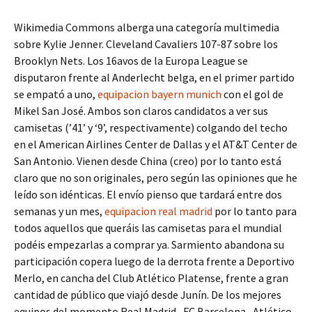
Wikimedia Commons alberga una categoría multimedia
sobre Kylie Jenner. Cleveland Cavaliers 107-87 sobre los
Brooklyn Nets. Los 16avos de la Europa League se
disputaron frente al Anderlecht belga, en el primer partido
se empató a uno,
equipacion bayern munich
con el gol de
Mikel San José. Ambos son claros candidatos a ver sus
camisetas (’41’ y ‘9’, respectivamente) colgando del techo
en el American Airlines Center de Dallas y el AT&T Center de
San Antonio. Vienen desde China (creo) por lo tanto está
claro que no son originales, pero según las opiniones que he
leído son idénticas. El envío pienso que tardará entre dos
semanas y un mes,
equipacion real madrid
por lo tanto para
todos aquellos que queráis las camisetas para el mundial
podéis empezarlas a comprar ya. Sarmiento abandona su
participación copera luego de la derrota frente a Deportivo
Merlo, en cancha del Club Atlético Platense, frente a gran
cantidad de público que viajó desde Junín. De los mejores
equipos del momento Real Madrid , FC Barcelona , Atlético