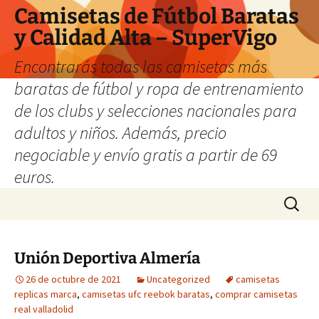
Camisetas de Fútbol Baratas
y Calidad Alta – SuperVigo
Encontrarás todas las camisetas más
baratas de fútbol y ropa de entrenamiento
de los clubs y selecciones nacionales para
adultos y niños. Además, precio
negociable y envío gratis a partir de 69
euros.
Saltar
Buscar:
al
contenido
Unión Deportiva Almería
26 de octubre de 2021
Uncategorized
camisetas
replicas marca
,
camisetas ufc reebok baratas
,
comprar camisetas
real valladolid