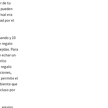
r de tu
o pueden
ival era
ad por el
mando y 10
e regalo
jidas. Para
e echar un
elto
o regalo
ciones,
 permite el
mbiente que
ncluso por
e, equipo