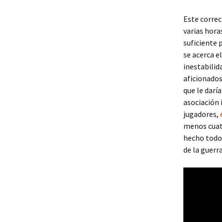
Este correc
varias hora
suficiente 
se acerca e
inestabilid
aficionados
que le darí
asociación 
jugadores,
menos cuatr
hecho todo 
de la guerra