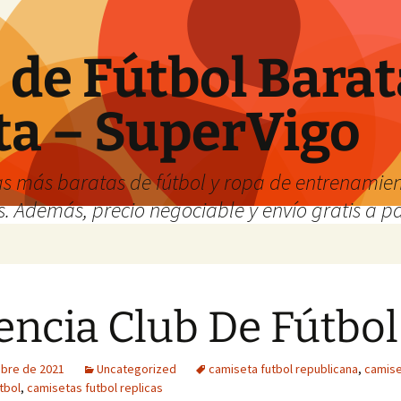
de Fútbol Barat
ta – SuperVigo
s más baratas de fútbol y ropa de entrenamient
. Además, precio negociable y envío gratis a par
encia Club De Fútbol
ubre de 2021
Uncategorized
camiseta futbol republicana
,
camis
tbol
,
camisetas futbol replicas