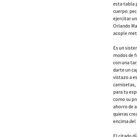
esta tabla 
cuerpo: pec
ejercitar u
Orlando Mag
acople meta
Es un siste
modos de fr
con una tar
darte un ca
vistazo a e
camisetas, 
para tu esp
como su pro
ahorro de a
quieras crea
encima del 
El citado d