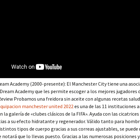
ream Academy (2000-presente): El Manchester City tiene una asoci
 Dream Academy que les permite escoger a los mejores jugadores d
eview Probamos una freidora sin aceite con algunas recetas salud
equipacion manchester united 2022
es una de las 11 instituciones 
 la galería de «clubes clásicos de la FIFA». Ayuda con las cicatrices 
cias a su efecto hidratante y regenerador. Válido tanto para hom
istintos tipos de cuerpo gracias a sus correas ajustables, se puede 
e notará que lo llevas puesto. Gracias a las numerosas posiciones 