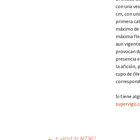
con una ves
cm, con una
primera cal
máximo de g
máxima flex
aun vigente
provocan do
presencia e
la afición,
cupo de (Ve
correspondi
Si tiene a
supervigo.
←
↑ «Vad är MT96?