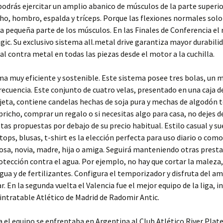
podrás ejercitar un amplio abanico de músculos de la parte superio
ho, hombro, espalda y tríceps. Porque las flexiones normales sol
na pequeña parte de los músculos. En las Finales de Conferencia el r
ic. Su exclusivo sistema all.metal drive garantiza mayor durabilid
l contra metal en todas las piezas desde el motor a la cuchilla.
ma muy eficiente y sostenible. Este sistema posee tres bolas, un 
ecuencia. Este conjunto de cuatro velas, presentado en una caja d
jeta, contiene candelas hechas de soja pura y mechas de algodón te
pricho, comprar un regalo o si necesitas algo para casa, no dejes d
stas propuestas por debajo de su precio habitual. Estilo casual y su
tops, blusas, t-shirt es la elección perfecta para uso diario o com
osa, novia, madre, hija o amiga. Seguirá manteniendo otras presta
tección contra el agua. Por ejemplo, no hay que cortar la maleza,
gua y de fertilizantes. Configura el temporizador y disfruta del a
r. En la segunda vuelta el Valencia fue el mejor equipo de la liga, i
intratable Atlético de Madrid de Radomir Antic.
ía el equipo se enfrentaba en Argentina al Club Atlético River Plat