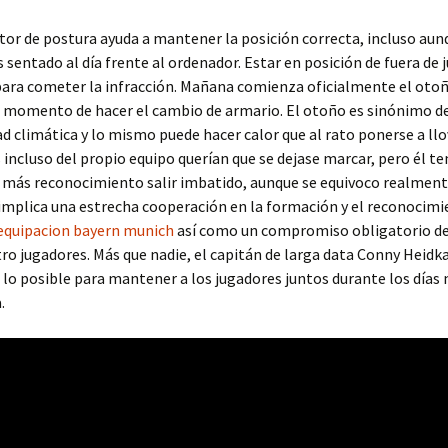
tor de postura ayuda a mantener la posición correcta, incluso aun
s sentado al día frente al ordenador. Estar en posición de fuera de 
para cometer la infracción. Mañana comienza oficialmente el otoñ
l momento de hacer el cambio de armario. El otoño es sinónimo d
ad climática y lo mismo puede hacer calor que al rato ponerse a ll
 incluso del propio equipo querían que se dejase marcar, pero él te
a más reconocimiento salir imbatido, aunque se equivoco realment
implica una estrecha cooperación en la formación y el reconocimi
equipacion bayern munich
así como un compromiso obligatorio de
o jugadores. Más que nadie, el capitán de larga data Conny Heidk
lo posible para mantener a los jugadores juntos durante los días
.