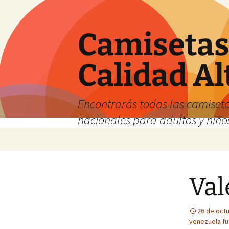
Camisetas 
Calidad Al
Encontrarás todas las camiseta
nacionales para adultos y niños
Saltar
al
contenido
Val
26 de oct
venezuela fu