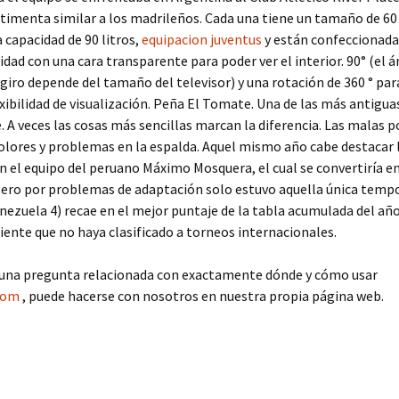
timenta similar a los madrileños. Cada una tiene un tamaño de 60 
 capacidad de 90 litros,
equipacion juventus
y están confeccionadas
idad con una cara transparente para poder ver el interior. 90° (el 
iro depende del tamaño del televisor) y una rotación de 360 ° par
ibilidad de visualización. Peña El Tomate. Una de las más antiguas
. A veces las cosas más sencillas marcan la diferencia. Las malas 
lores y problemas en la espalda. Aquel mismo año cabe destacar 
n el equipo del peruano Máximo Mosquera, el cual se convertiría en
 pero por problemas de adaptación solo estuvo aquella única tempo
nezuela 4) recae en el mejor puntaje de la tabla acumulada del añ
ente que no haya clasificado a torneos internacionales.
lguna pregunta relacionada con exactamente dónde y cómo usar
com
, puede hacerse con nosotros en nuestra propia página web.