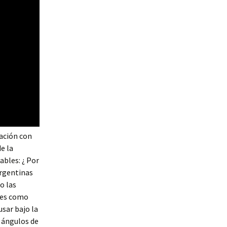
ación con
e la
ables: ¿ Por
argentinas
o las
bres como
usar bajo la
y ángulos de