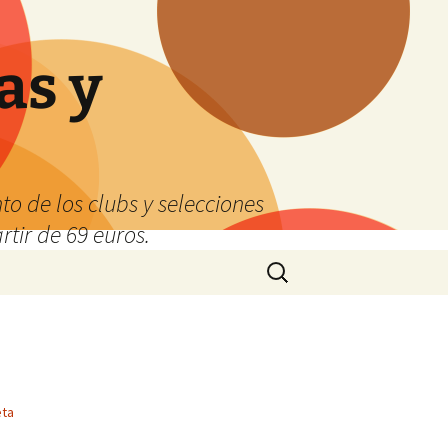
as y
o de los clubs y selecciones
tir de 69 euros.
Buscar:
eta