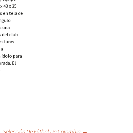
x 43 x 35
 en tela de
ángulo
a una
 del club
posturas
la
 ídolo para
rada. El
o
Selección De Fútbol De Colombia
→