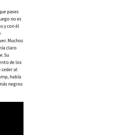
que pases
juego no es
o y con él
e
over. Muchos
nía claro
e. Su
ento de los
 ceder al
amp, había
 más negros