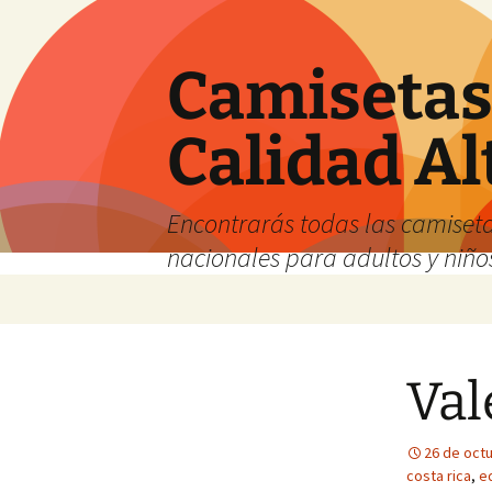
Camisetas 
Calidad Al
Encontrarás todas las camiseta
nacionales para adultos y niños
Saltar
al
contenido
Val
26 de oct
costa rica
,
e