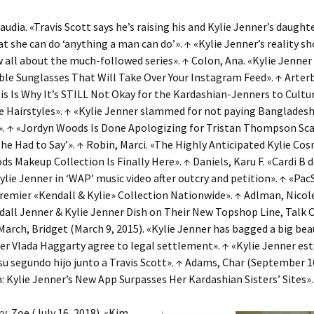
laudia. «Travis Scott says he’s raising his and Kylie Jenner’s daugh
t she can do ‘anything a man can do’». ↑ «Kylie Jenner’s reality sh
w all about the much-followed series». ↑ Colon, Ana. «Kylie Jenne
ble Sunglasses That Will Take Over Your Instagram Feed». ↑ Arterb
is Is Why It’s STILL Not Okay for the Kardashian-Jenners to Cultur
 Hairstyles». ↑ «Kylie Jenner slammed for not paying Bangladesh
. ↑ «Jordyn Woods Is Done Apologizing for Tristan Thompson Sca
he Had to Say’». ↑ Robin, Marci. «The Highly Anticipated Kylie Cos
s Makeup Collection Is Finally Here». ↑ Daniels, Karu F. «Cardi B 
ylie Jenner in ‘WAP’ music video after outcry and petition». ↑ «Pac
emier «Kendall & Kylie» Collection Nationwide». ↑ Adlman, Nicole
dall Jenner & Kylie Jenner Dish on Their New Topshop Line, Talk C
March, Bridget (March 9, 2015). «Kylie Jenner has bagged a big bea
er Vlada Haggarty agree to legal settlement». ↑ «Kylie Jenner es
u segundo hijo junto a Travis Scott». ↑ Adams, Char (September 16
 Kylie Jenner’s New App Surpasses Her Kardashian Sisters’ Sites».
, Zoe (July 16, 2018). «Kim