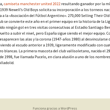
ia,
camiseta manchester united 2022
resultando ganador por la m
 1939 Newell’s Old Boys solicita su incorporación a los torneos na
a a la «Asociación del Fútbol Argentino». 270,000 Selling Their Ol
lub se convierte este año en el primer equipo en la historia de la Li
ido ningún gol en tres visitas consecutivas al Estadio Santiago Be
vuelto a subir el nivel, pero España sigue siendo el mejor equipo. C
esaparecen las alas y la corona (1947-años 1980) al desvincularse d
olviendo al escudo anterior a 1939, ligeramente modificado con cua
tro blancas. La primera mascota del club vallisoletano, nacida el 2
e 1998, fue llamada Pucelo, en clara alusión a uno de los nombres
lladolid.
Funciona gracias a WordPress