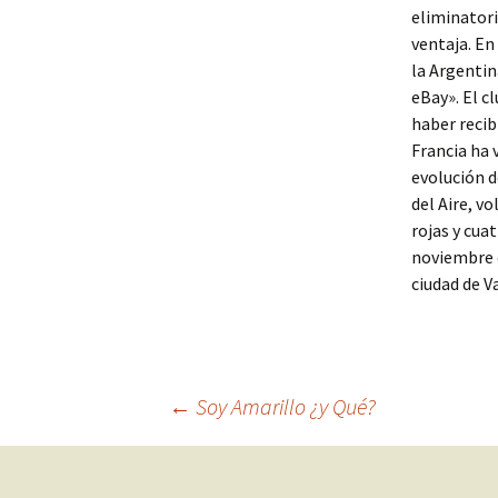
eliminator
ventaja. En
la Argentin
eBay». El c
haber recib
Francia ha 
evolución d
del Aire, v
rojas y cua
noviembre d
ciudad de Va
Navegación
←
Soy Amarillo ¿y Qué?
de