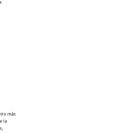
a
ento más
e la
e,