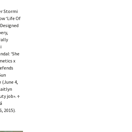
ter Stormi
ow ‘Life Of
r Designed
ery,
ally
i
ndal: ‘She
metics x
defends
Sun
 (June 4,
aitlyn
uty job». ↑
tá
, 2015).