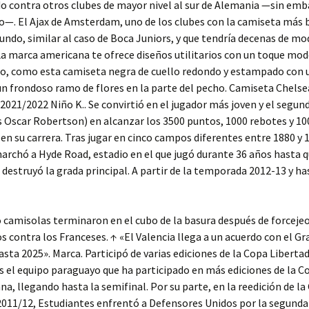
 contra otros clubes de mayor nivel al sur de Alemania —sin emb
—. El Ajax de Amsterdam, uno de los clubes con la camiseta más 
undo, similar al caso de Boca Juniors, y que tendría decenas de mo
La marca americana te ofrece diseños utilitarios con un toque mod
o, como esta camiseta negra de cuello redondo y estampado con 
un frondoso ramo de flores en la parte del pecho. Camiseta Chelse
2021/2022 Niño K.. Se convirtió en el jugador más joven y el segu
s Oscar Robertson) en alcanzar los 3500 puntos, 1000 rebotes y 10
 en su carrera. Tras jugar en cinco campos diferentes entre 1880 y 1
archó a Hyde Road, estadio en el que jugó durante 36 años hasta 
 destruyó la grada principal. A partir de la temporada 2012-13 y ha
 camisolas terminaron en el cubo de la basura después de forceje
 contra los Franceses. ↑ «El Valencia llega a un acuerdo con el G
asta 2025». Marca. Participó de varias ediciones de la Copa Liberta
s el equipo paraguayo que ha participado en más ediciones de la C
a, llegando hasta la semifinal. Por su parte, en la reedición de la
2011/12, Estudiantes enfrentó a Defensores Unidos por la segunda