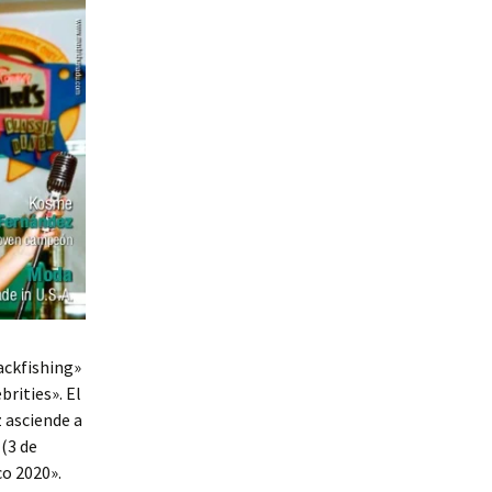
ackfishing»
brities». El
z asciende a
 (3 de
co 2020».