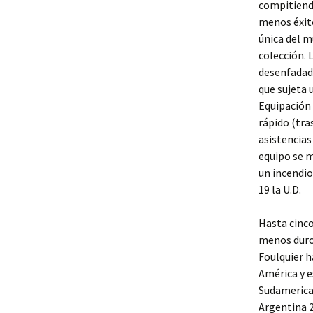
compitiendo
menos éxito
única del m
colección. 
desenfadad
que sujeta 
Equipación 
rápido (tra
asistencias
equipo se m
un incendio
19 la U.D.
Hasta cinco
menos duros
Foulquier h
América y e
Sudamerican
Argentina 