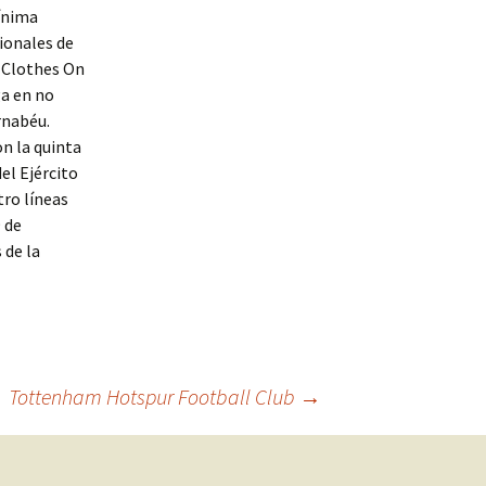
ínima
cionales de
d Clothes On
ga en no
rnabéu.
on la quinta
el Ejército
tro líneas
9 de
 de la
Tottenham Hotspur Football Club
→