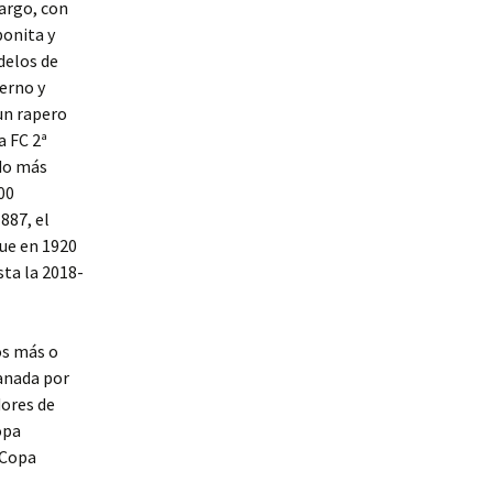
argo, con
bonita y
delos de
erno y
un rapero
a FC 2ª
ndo más
00
887, el
que en 1920
sta la 2018-
os más o
ranada por
dores de
opa
 Copa