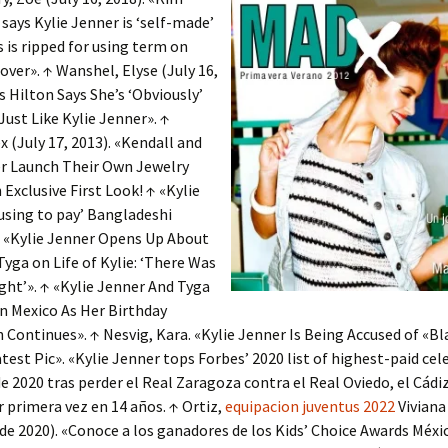
says Kylie Jenner is ‘self-made’
s is ripped for using term on
ver». ↑ Wanshel, Elyse (July 16,
is Hilton Says She’s ‘Obviously’
Just Like Kylie Jenner». ↑
ex (July 17, 2013). «Kendall and
er Launch Their Own Jewelry
 Exclusive First Look! ↑ «Kylie
using to pay’ Bangladeshi
↑ «Kylie Jenner Opens Up About
Tyga on Life of Kylie: ‘There Was
ght’». ↑ «Kylie Jenner And Tyga
n Mexico As Her Birthday
 Continues». ↑ Nesvig, Kara. «Kylie Jenner Is Being Accused of «Bl
test Pic». «Kylie Jenner tops Forbes’ 2020 list of highest-paid cele
 de 2020 tras perder el Real Zaragoza contra el Real Oviedo, el Cádi
 primera vez en 14 años. ↑ Ortiz,
equipacion juventus 2022
Viviana
e 2020). «Conoce a los ganadores de los Kids’ Choice Awards Méxi