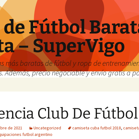
de Fútbol Barat
ta – SuperVigo
s más baratas de fútbol y ropa de entrenamient
. Además, precio negociable y envío gratis a par
encia Club De Fútbol
ubre de 2021
Uncategorized
camiseta cuba futbol 2018
,
camiseta
quipaciones futbol argentino