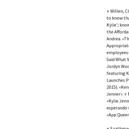
↑ Willen, C
to know tha
Kylie’; kno
the Afforda
Andrea. «Th
Appropriate
employees»
Said What S
Jordyn Wood
featuring K
Launches Pr
2015). «Ken
Jenner». ↑ 
«Kylie Jenn
esperando s
«App Queen:
↑ Szathmary