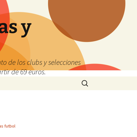
as y
o de los clubs y selecciones
tir de 69 euros.
Buscar:
s futbol