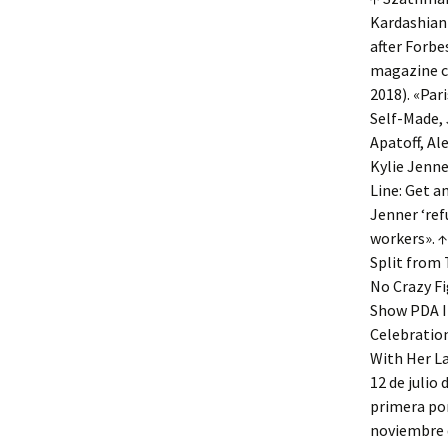
Kardashian 
after Forbe
magazine co
2018). «Par
Self-Made, 
Apatoff, Al
Kylie Jenn
Line: Get an
Jenner ‘ref
workers». 
Split from 
No Crazy Fi
Show PDA I
Celebration
With Her La
12 de julio
primera por
noviembre d