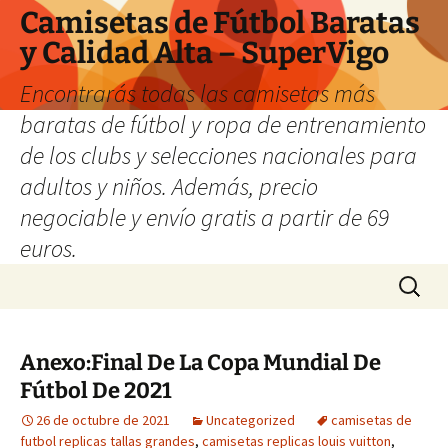
Camisetas de Fútbol Baratas
y Calidad Alta – SuperVigo
Encontrarás todas las camisetas más
baratas de fútbol y ropa de entrenamiento
de los clubs y selecciones nacionales para
adultos y niños. Además, precio
negociable y envío gratis a partir de 69
euros.
Saltar
Buscar:
al
contenido
Anexo:Final De La Copa Mundial De
Fútbol De 2021
26 de octubre de 2021
Uncategorized
camisetas de
futbol replicas tallas grandes
,
camisetas replicas louis vuitton
,