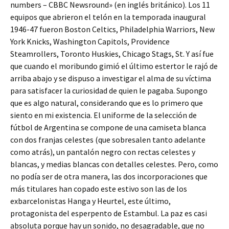
numbers – CBBC Newsround» (en inglés británico). Los 11
equipos que abrieron el telón en la temporada inaugural
1946-47 fueron Boston Celtics, Philadelphia Warriors, New
York Knicks, Washington Capitols, Providence
Steamrollers, Toronto Huskies, Chicago Stags, St. Y así fue
que cuando el moribundo gimió el último estertor le rajó de
arriba abajo y se dispuso a investigar el alma de su víctima
para satisfacer la curiosidad de quien le pagaba. Supongo
que es algo natural, considerando que es lo primero que
siento en mi existencia. El uniforme de la selección de
fútbol de Argentina se compone de una camiseta blanca
con dos franjas celestes (que sobresalen tanto adelante
como atrás), un pantalón negro con rectas celestes y
blancas, y medias blancas con detalles celestes. Pero, como
no podía ser de otra manera, las dos incorporaciones que
más titulares han copado este estivo son las de los
exbarcelonistas Hanga y Heurtel, este último,
protagonista del esperpento de Estambul. La paz es casi
absoluta porque hay un sonido, no desagradable, que no