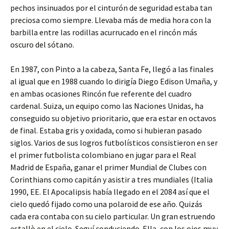
pechos insinuados por el cinturón de seguridad estaba tan
preciosa como siempre. Llevaba más de media hora con la
barbilla entre las rodillas acurrucado en el rincón más
oscuro del sótano.
En 1987, con Pinto a la cabeza, Santa Fe, llegó a las finales
al igual que en 1988 cuando lo dirigía Diego Edison Umaña, y
en ambas ocasiones Rincón fue referente del cuadro
cardenal. Suiza, un equipo como las Naciones Unidas, ha
conseguido su objetivo prioritario, que era estar en octavos
de final. Estaba gris y oxidada, como si hubieran pasado
siglos. Varios de sus logros futbolísticos consistieron en ser
el primer futbolista colombiano en jugar para el Real
Madrid de España, ganar el primer Mundial de Clubes con
Corinthians como capitán y asistir a tres mundiales (Italia
1990, EE. El Apocalipsis había llegado en el 2084 así que el
cielo quedó fijado como una polaroid de ese año. Quizás
cada era contaba con su cielo particular. Un gran estruendo
estallò en el cielo. Seguí conduciendo. Ella, con los ojos muy