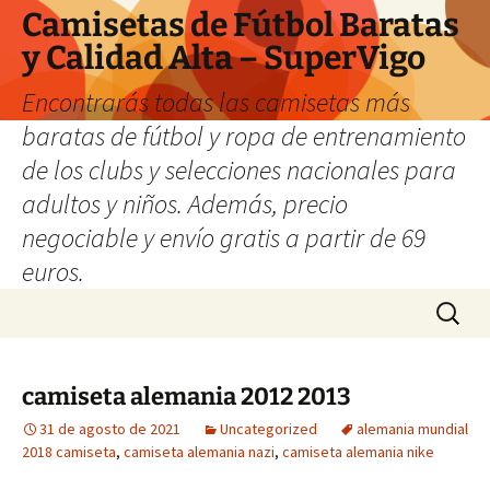
Camisetas de Fútbol Baratas
y Calidad Alta – SuperVigo
Encontrarás todas las camisetas más
baratas de fútbol y ropa de entrenamiento
de los clubs y selecciones nacionales para
adultos y niños. Además, precio
negociable y envío gratis a partir de 69
euros.
Saltar
Buscar:
al
contenido
camiseta alemania 2012 2013
31 de agosto de 2021
Uncategorized
alemania mundial
2018 camiseta
,
camiseta alemania nazi
,
camiseta alemania nike