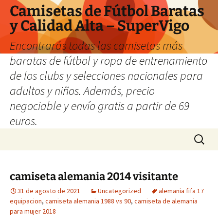
Camisetas de Fútbol Baratas
y Calidad Alta – SuperVigo
Encontrarás todas las camisetas más
baratas de fútbol y ropa de entrenamiento
de los clubs y selecciones nacionales para
adultos y niños. Además, precio
negociable y envío gratis a partir de 69
euros.
Saltar
Buscar:
al
contenido
camiseta alemania 2014 visitante
31 de agosto de 2021
Uncategorized
alemania fifa 17
equipacion
,
camiseta alemania 1988 vs 90
,
camiseta de alemania
para mujer 2018